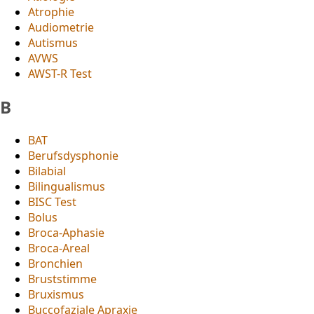
Atrophie
Audiometrie
Autismus
AVWS
AWST-R Test
B
BAT
Berufsdysphonie
Bilabial
Bilingualismus
BISC Test
Bolus
Broca-Aphasie
Broca-Areal
Bronchien
Bruststimme
Bruxismus
Buccofaziale Apraxie