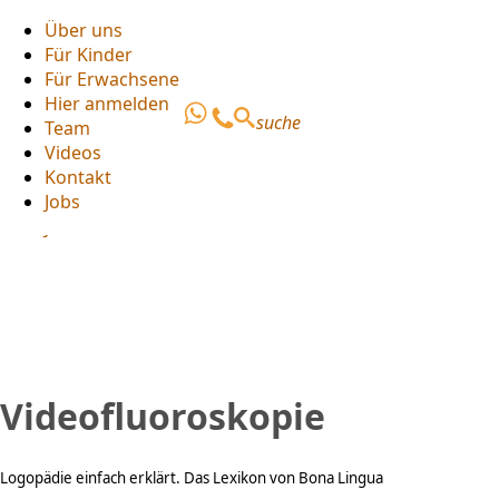
Über uns
Für Kinder
Über uns
Für Erwachsene
Für Kinder
Hier anmelden
Für Erwachsene
suche
Team
Hier anmelden
Videos
Team
Kontakt
Videos
Jobs
Kontakt
Jobs
Videofluoroskopie
Logopädie einfach erklärt. Das Lexikon von Bona Lingua