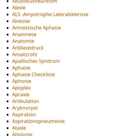
Akustikusneurinom
Alexie
ALS -Amyotrophe Lateralsklerose
Alveolar
Amnestische Aphasie
Anamnese
Anatomie
Anblasedruck
Ansatzrohr
Apallisches Syndrom
Aphasie
Aphasie Checkliste
Aphonie
Apoplex
Apraxie
Artikulation
Aryknorpel
Aspiration
Aspirationspneumonie
Ataxie
Ätiologie