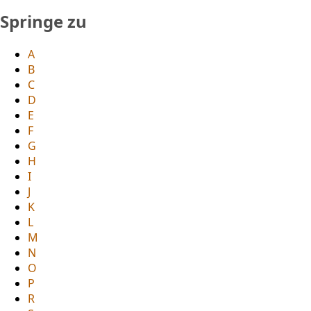
Springe zu
A
B
C
D
E
F
G
H
I
J
K
L
M
N
O
P
R