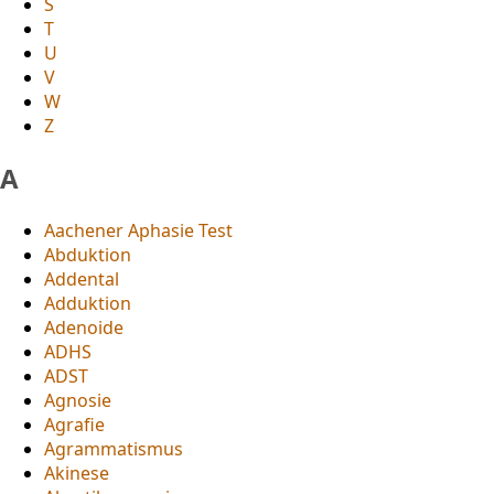
S
T
U
V
W
Z
A
Aachener Aphasie Test
Abduktion
Addental
Adduktion
Adenoide
ADHS
ADST
Agnosie
Agrafie
Agrammatismus
Akinese