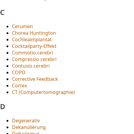
C
Cerumen
Chorea Huntington
Cochleaimplantat
Cocktailparty-Effekt
Commotio cerebri
Compressio cerebri
Contusio cerebri
COPD
Corrective Feedback
Cortex
CT (Computertomographie)
D
Degenerativ
Dekanülierung
Deltazismus