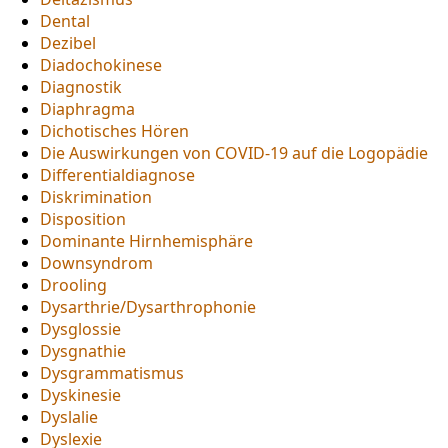
Dental
Dezibel
Diadochokinese
Diagnostik
Diaphragma
Dichotisches Hören
Die Auswirkungen von COVID-19 auf die Logopädie
Differentialdiagnose
Diskrimination
Disposition
Dominante Hirnhemisphäre
Downsyndrom
Drooling
Dysarthrie/Dysarthrophonie
Dysglossie
Dysgnathie
Dysgrammatismus
Dyskinesie
Dyslalie
Dyslexie