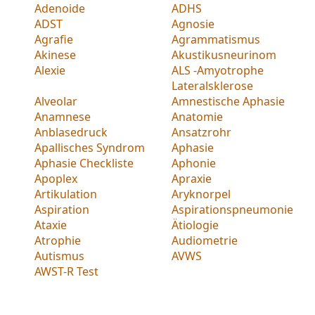
Adenoide
ADHS
ADST
Agnosie
Agrafie
Agrammatismus
Akinese
Akustikusneurinom
Alexie
ALS -Amyotrophe
Lateralsklerose
Alveolar
Amnestische Aphasie
Anamnese
Anatomie
Anblasedruck
Ansatzrohr
Apallisches Syndrom
Aphasie
Aphasie Checkliste
Aphonie
Apoplex
Apraxie
Artikulation
Aryknorpel
Aspiration
Aspirationspneumonie
Ataxie
Ätiologie
Atrophie
Audiometrie
Autismus
AVWS
AWST-R Test