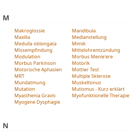
M
Makroglossie
Mandibula
Maxilla
Medianstellung
Medulla oblongata
Mimik
Missempfindung
Mittelohrentzündung
Modulation
Morbus Menie'ere
Morbus Parkinson
Motorik
Motorische Aphasien
Mottier Test
MRT
Multiple Sklerose
Mundatmung
Muskeltonus
Mutation
Mutismus - Kurz erklärt
Myasthenia Gravis
Myofunktionelle Therapie
Myogene Dysphagie
N