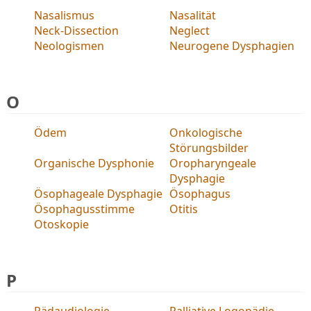
Nasalismus
Nasalität
Neck-Dissection
Neglect
Neologismen
Neurogene Dysphagien
O
Ödem
Onkologische
Störungsbilder
Organische Dysphonie
Oropharyngeale
Dysphagie
Ösophageale Dysphagie
Ösophagus
Ösophagusstimme
Otitis
Otoskopie
P
Pädaudiologie
Palliative Logopädie