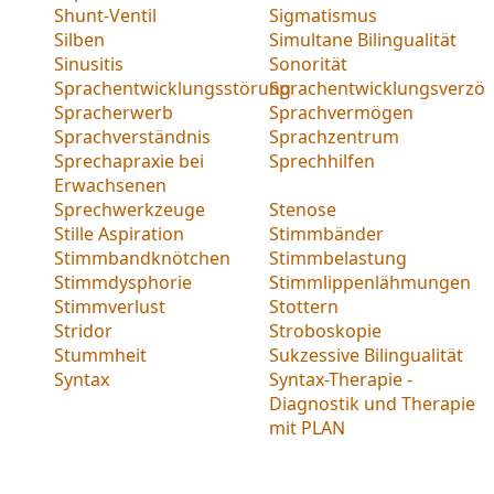
Shunt-Ventil
Sigmatismus
Silben
Simultane Bilingualität
Sinusitis
Sonorität
Sprachentwicklungsstörung
Sprachentwicklungsverzö
Spracherwerb
Sprachvermögen
Sprachverständnis
Sprachzentrum
Sprechapraxie bei
Sprechhilfen
Erwachsenen
Sprechwerkzeuge
Stenose
Stille Aspiration
Stimmbänder
Stimmbandknötchen
Stimmbelastung
Stimmdysphorie
Stimmlippenlähmungen
Stimmverlust
Stottern
Stridor
Stroboskopie
Stummheit
Sukzessive Bilingualität
Syntax
Syntax-Therapie -
Diagnostik und Therapie
mit PLAN