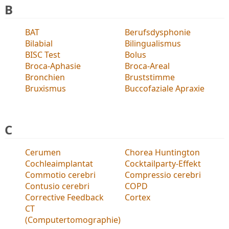
B
BAT
Berufsdysphonie
Bilabial
Bilingualismus
BISC Test
Bolus
Broca-Aphasie
Broca-Areal
Bronchien
Bruststimme
Bruxismus
Buccofaziale Apraxie
C
Cerumen
Chorea Huntington
Cochleaimplantat
Cocktailparty-Effekt
Commotio cerebri
Compressio cerebri
Contusio cerebri
COPD
Corrective Feedback
Cortex
CT
(Computertomographie)