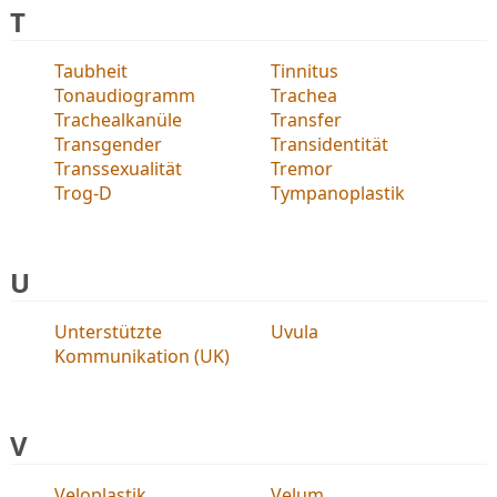
T
Taubheit
Tinnitus
Tonaudiogramm
Trachea
Trachealkanüle
Transfer
Transgender
Transidentität
Transsexualität
Tremor
Trog-D
Tympanoplastik
U
Unterstützte
Uvula
Kommunikation (UK)
V
Veloplastik
Velum