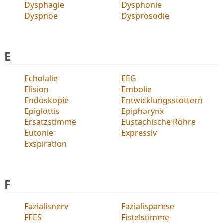
Dysphagie
Dysphonie
Dyspnoe
Dysprosodie
E
Echolalie
EEG
Elision
Embolie
Endoskopie
Entwicklungsstottern
Epiglottis
Epipharynx
Ersatzstimme
Eustachische Röhre
Eutonie
Expressiv
Exspiration
F
Fazialisnerv
Fazialisparese
FEES
Fistelstimme