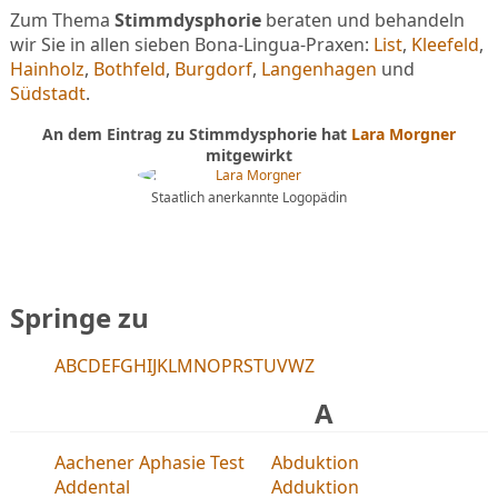
Zum Thema
Stimmdysphorie
beraten und behandeln
wir Sie in allen sieben Bona-Lingua-Praxen:
List
,
Kleefeld
,
Hainholz
,
Bothfeld
,
Burgdorf
,
Langenhagen
und
Südstadt
.
An dem Eintrag zu Stimmdysphorie hat
Lara Morgner
mitgewirkt
Staatlich anerkannte Logopädin
Springe zu
A
B
C
D
E
F
G
H
I
J
K
L
M
N
O
P
R
S
T
U
V
W
Z
A
Aachener Aphasie Test
Abduktion
Addental
Adduktion