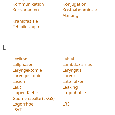
Kommunikation
Konjugation
Konsonanten
Kostoabdominale
Atmung
Kraniofaziale
Fehlbildungen
L
Lexikon
Labial
Lallphasen
Lambdazismus
Laryngektomie
Laryngitis
Laryngoskopie
Larynx
Läsion
Late-Talker
Laut
Leaking
Lippen-Kiefer-
Logophobie
Gaumenspalte (LKGS)
Logorrhoe
LRS
LSVT