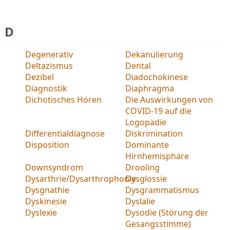
D
Degenerativ
Dekanülierung
Deltazismus
Dental
Dezibel
Diadochokinese
Diagnostik
Diaphragma
Dichotisches Hören
Die Auswirkungen von
COVID-19 auf die
Logopädie
Differentialdiagnose
Diskrimination
Disposition
Dominante
Hirnhemisphäre
Downsyndrom
Drooling
Dysarthrie/Dysarthrophonie
Dysglossie
Dysgnathie
Dysgrammatismus
Dyskinesie
Dyslalie
Dyslexie
Dysodie (Störung der
Gesangsstimme)