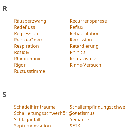
R
Räusperzwang
Recurrensparese
Redefluss
Reflux
Regression
Rehabilitation
Reinke-Ödem
Remission
Respiration
Retardierung
Rezidiv
Rhinitis
Rhinophonie
Rhotazismus
Rigor
Rinne-Versuch
Ructusstimme
S
Schädelhirntrauma
Schallempfindungsschwerh
Schallleitungsschwerhörigkeit
Schetismus
Schlaganfall
Semantik
Septumdeviation
SETK