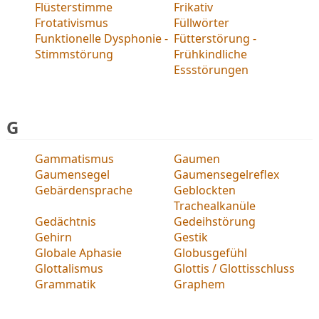
Flüsterstimme
Frikativ
Frotativismus
Füllwörter
Funktionelle Dysphonie -
Fütterstörung -
Stimmstörung
Frühkindliche
Essstörungen
G
Gammatismus
Gaumen
Gaumensegel
Gaumensegelreflex
Gebärdensprache
Geblockten
Trachealkanüle
Gedächtnis
Gedeihstörung
Gehirn
Gestik
Globale Aphasie
Globusgefühl
Glottalismus
Glottis / Glottisschluss
Grammatik
Graphem