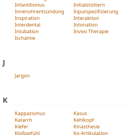
Infantilismus
Initialstottern
Innenohrentzündung
Inputspezifizierung
Inspiration
Interaktion
Interdental
Intonation
Intubation
Invivo Therapie
Ischämie
J
Jargon
K
Kappazismus
Kasus
Katarrh
Kehlkopf
Kiefer
Kinästhesie
Kloßgefühl
Ko-Artikulation