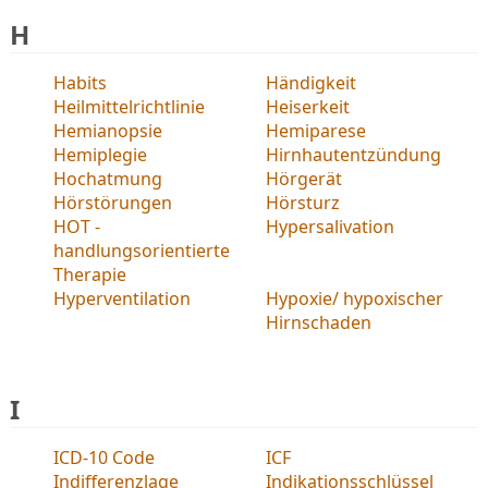
H
Habits
Händigkeit
Heilmittelrichtlinie
Heiserkeit
Hemianopsie
Hemiparese
Hemiplegie
Hirnhautentzündung
Hochatmung
Hörgerät
Hörstörungen
Hörsturz
HOT -
Hypersalivation
handlungsorientierte
Therapie
Hyperventilation
Hypoxie/ hypoxischer
Hirnschaden
I
ICD-10 Code
ICF
Indifferenzlage
Indikationsschlüssel