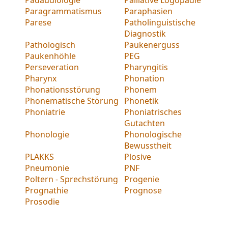
Paragrammatismus
Paraphasien
Parese
Patholinguistische
Diagnostik
Pathologisch
Paukenerguss
Paukenhöhle
PEG
Perseveration
Pharyngitis
Pharynx
Phonation
Phonationsstörung
Phonem
Phonematische Störung
Phonetik
Phoniatrie
Phoniatrisches
Gutachten
Phonologie
Phonologische
Bewusstheit
PLAKKS
Plosive
Pneumonie
PNF
Poltern - Sprechstörung
Progenie
Prognathie
Prognose
Prosodie