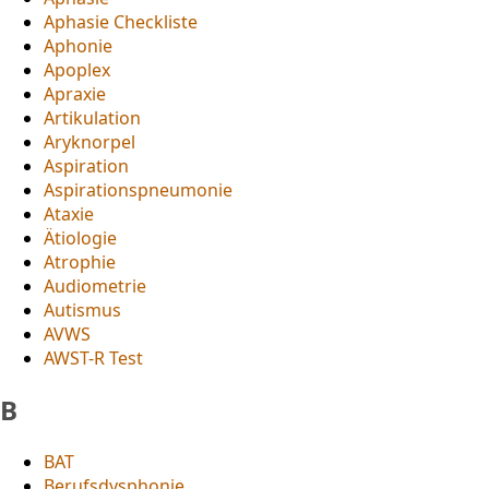
Aphasie Checkliste
Aphonie
Apoplex
Apraxie
Artikulation
Aryknorpel
Aspiration
Aspirationspneumonie
Ataxie
Ätiologie
Atrophie
Audiometrie
Autismus
AVWS
AWST-R Test
B
BAT
Berufsdysphonie