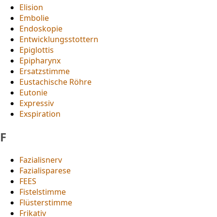
Elision
Embolie
Endoskopie
Entwicklungsstottern
Epiglottis
Epipharynx
Ersatzstimme
Eustachische Röhre
Eutonie
Expressiv
Exspiration
F
Fazialisnerv
Fazialisparese
FEES
Fistelstimme
Flüsterstimme
Frikativ