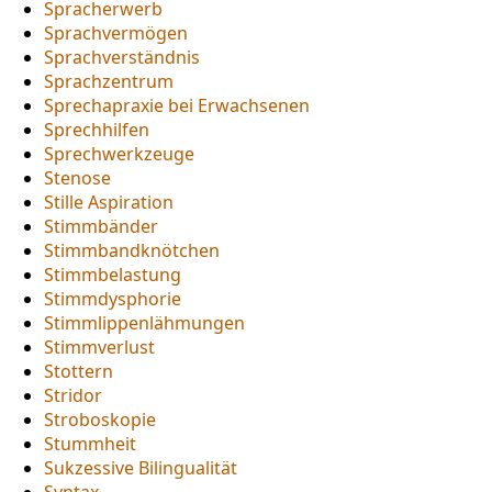
Spracherwerb
Sprachvermögen
Sprachverständnis
Sprachzentrum
Sprechapraxie bei Erwachsenen
Sprechhilfen
Sprechwerkzeuge
Stenose
Stille Aspiration
Stimmbänder
Stimmbandknötchen
Stimmbelastung
Stimmdysphorie
Stimmlippenlähmungen
Stimmverlust
Stottern
Stridor
Stroboskopie
Stummheit
Sukzessive Bilingualität
Syntax