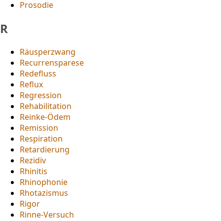
Prosodie
R
Räusperzwang
Recurrensparese
Redefluss
Reflux
Regression
Rehabilitation
Reinke-Ödem
Remission
Respiration
Retardierung
Rezidiv
Rhinitis
Rhinophonie
Rhotazismus
Rigor
Rinne-Versuch