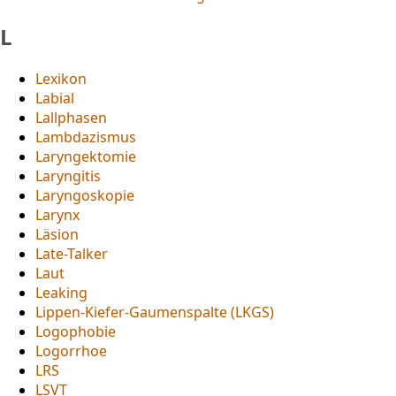
L
Lexikon
Labial
Lallphasen
Lambdazismus
Laryngektomie
Laryngitis
Laryngoskopie
Larynx
Läsion
Late-Talker
Laut
Leaking
Lippen-Kiefer-Gaumenspalte (LKGS)
Logophobie
Logorrhoe
LRS
LSVT