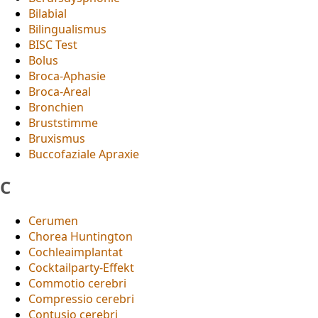
Bilabial
Bilingualismus
BISC Test
Bolus
Broca-Aphasie
Broca-Areal
Bronchien
Bruststimme
Bruxismus
Buccofaziale Apraxie
C
Cerumen
Chorea Huntington
Cochleaimplantat
Cocktailparty-Effekt
Commotio cerebri
Compressio cerebri
Contusio cerebri