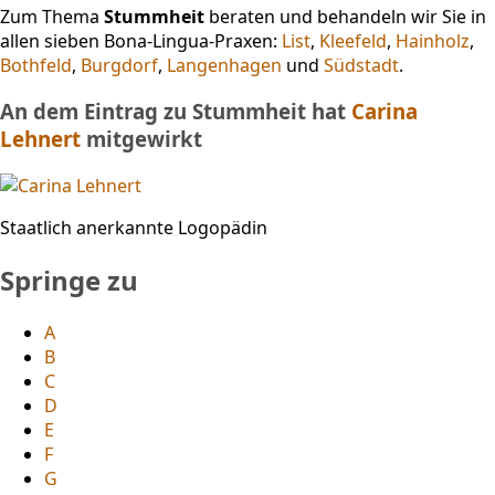
Zum Thema
Stummheit
beraten und behandeln wir Sie in
allen sieben Bona-Lingua-Praxen:
List
,
Kleefeld
,
Hainholz
,
Bothfeld
,
Burgdorf
,
Langenhagen
und
Südstadt
.
An dem Eintrag zu Stummheit hat
Carina
Lehnert
mitgewirkt
Staatlich anerkannte Logopädin
Springe zu
A
B
C
D
E
F
G