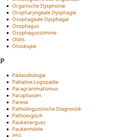
Organische Dysphonie
Oropharyngeale Dysphagie
Ösophageale Dysphagie
Ösophagus
Ösophagusstimme
Otitis
Otoskopie
P
Pädaudiologie
Palliative Logopädie
Paragrammatismus
Paraphasien
Parese
Patholinguistische Diagnostik
Pathologisch
Paukenerguss
Paukenhöhle
PEG