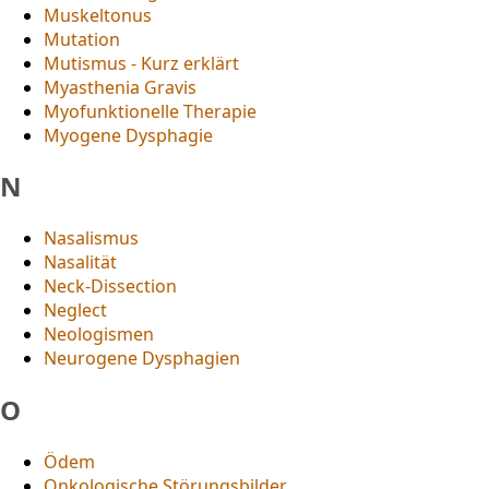
Muskeltonus
Mutation
Mutismus - Kurz erklärt
Myasthenia Gravis
Myofunktionelle Therapie
Myogene Dysphagie
N
Nasalismus
Nasalität
Neck-Dissection
Neglect
Neologismen
Neurogene Dysphagien
O
Ödem
Onkologische Störungsbilder