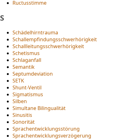
Ructusstimme
S
Schädelhirntrauma
Schallempfindungsschwerhörigkeit
Schallleitungsschwerhörigkeit
Schetismus
Schlaganfall
Semantik
Septumdeviation
SETK
Shunt-Ventil
Sigmatismus
Silben
Simultane Bilingualität
Sinusitis
Sonorität
Sprachentwicklungsstörung
Sprachentwicklungsverzögerung