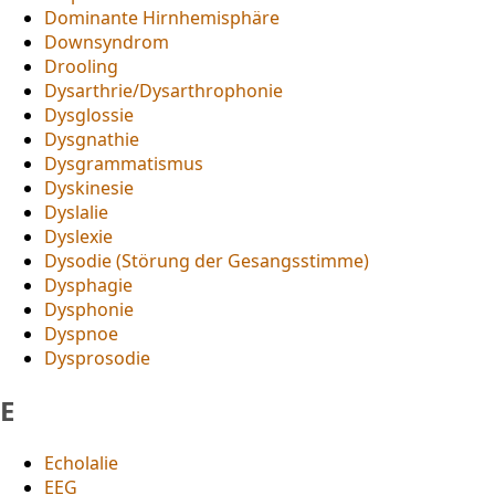
Dominante Hirnhemisphäre
Downsyndrom
Drooling
Dysarthrie/Dysarthrophonie
Dysglossie
Dysgnathie
Dysgrammatismus
Dyskinesie
Dyslalie
Dyslexie
Dysodie (Störung der Gesangsstimme)
Dysphagie
Dysphonie
Dyspnoe
Dysprosodie
E
Echolalie
EEG