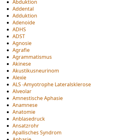
Abduktion
Addental
Adduktion
Adenoide
ADHS
ADST
Agnosie
Agrafie
Agrammatismus
Akinese
Akustikusneurinom
Alexie
ALS -Amyotrophe Lateralsklerose
Alveolar
Amnestische Aphasie
Anamnese
Anatomie
Anblasedruck
Ansatzrohr
Apallisches Syndrom
Aphasie