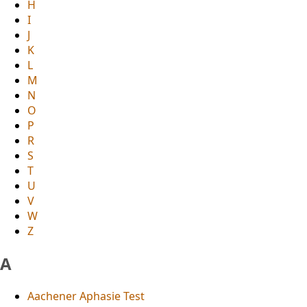
H
I
J
K
L
M
N
O
P
R
S
T
U
V
W
Z
A
Aachener Aphasie Test