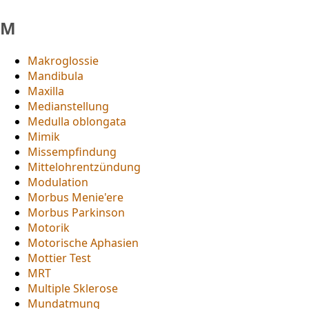
M
Makroglossie
Mandibula
Maxilla
Medianstellung
Medulla oblongata
Mimik
Missempfindung
Mittelohrentzündung
Modulation
Morbus Menie'ere
Morbus Parkinson
Motorik
Motorische Aphasien
Mottier Test
MRT
Multiple Sklerose
Mundatmung