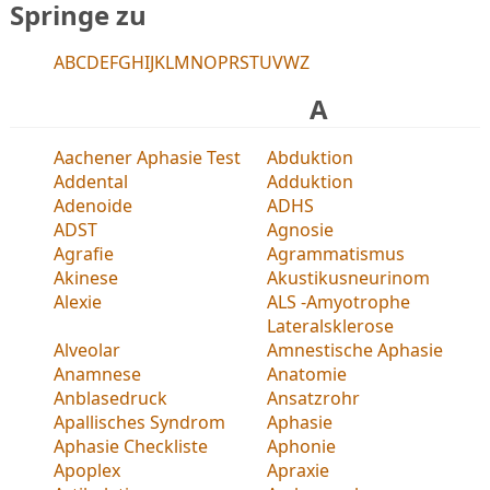
Springe zu
A
B
C
D
E
F
G
H
I
J
K
L
M
N
O
P
R
S
T
U
V
W
Z
A
Aachener Aphasie Test
Abduktion
Addental
Adduktion
Adenoide
ADHS
ADST
Agnosie
Agrafie
Agrammatismus
Akinese
Akustikusneurinom
Alexie
ALS -Amyotrophe
Lateralsklerose
Alveolar
Amnestische Aphasie
Anamnese
Anatomie
Anblasedruck
Ansatzrohr
Apallisches Syndrom
Aphasie
Aphasie Checkliste
Aphonie
Apoplex
Apraxie