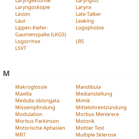
Laryngektomie
Laryngitis
Laryngoskopie
Larynx
Läsion
Late-Talker
Laut
Leaking
Lippen-Kiefer-
Logophobie
Gaumenspalte (LKGS)
Logorrhoe
LRS
LSVT
M
Makroglossie
Mandibula
Maxilla
Medianstellung
Medulla oblongata
Mimik
Missempfindung
Mittelohrentzündung
Modulation
Morbus Menie'ere
Morbus Parkinson
Motorik
Motorische Aphasien
Mottier Test
MRT
Multiple Sklerose