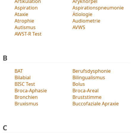
Artikulation
Aryknorpel
Aspiration
Aspirationspneumonie
Ataxie
Ätiologie
Atrophie
Audiometrie
Autismus
AVWS
AWST-R Test
B
BAT
Berufsdysphonie
Bilabial
Bilingualismus
BISC Test
Bolus
Broca-Aphasie
Broca-Areal
Bronchien
Bruststimme
Bruxismus
Buccofaziale Apraxie
C