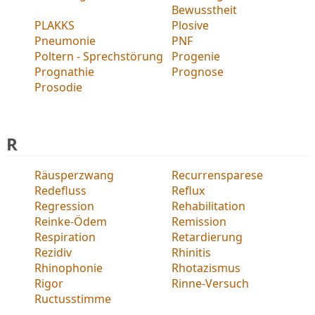
Bewusstheit
PLAKKS
Plosive
Pneumonie
PNF
Poltern - Sprechstörung
Progenie
Prognathie
Prognose
Prosodie
R
Räusperzwang
Recurrensparese
Redefluss
Reflux
Regression
Rehabilitation
Reinke-Ödem
Remission
Respiration
Retardierung
Rezidiv
Rhinitis
Rhinophonie
Rhotazismus
Rigor
Rinne-Versuch
Ructusstimme