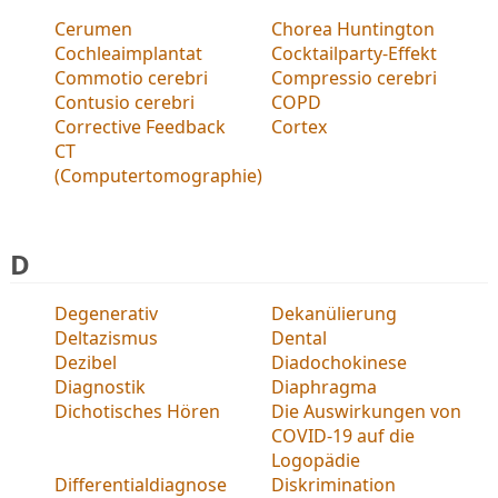
Cerumen
Chorea Huntington
Cochleaimplantat
Cocktailparty-Effekt
Commotio cerebri
Compressio cerebri
Contusio cerebri
COPD
Corrective Feedback
Cortex
CT
(Computertomographie)
D
Degenerativ
Dekanülierung
Deltazismus
Dental
Dezibel
Diadochokinese
Diagnostik
Diaphragma
Dichotisches Hören
Die Auswirkungen von
COVID-19 auf die
Logopädie
Differentialdiagnose
Diskrimination