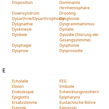
Disposition
Dominante
Hirnhemisphäre
Downsyndrom
Drooling
Dysarthrie/Dysarthrophonie
Dysglossie
Dysgnathie
Dysgrammatismus
Dyskinesie
Dyslalie
Dyslexie
Dysodie (Störung der
Gesangsstimme)
Dysphagie
Dysphonie
Dyspnoe
Dysprosodie
E
Echolalie
EEG
Elision
Embolie
Endoskopie
Entwicklungsstottern
Epiglottis
Epipharynx
Ersatzstimme
Eustachische Röhre
Eutonie
Expressiv