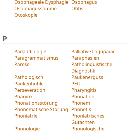
Ösophageale Dysphagie
Ösophagus
Ösophagusstimme
Otitis
Otoskopie
P
Pädaudiologie
Palliative Logopädie
Paragrammatismus
Paraphasien
Parese
Patholinguistische
Diagnostik
Pathologisch
Paukenerguss
Paukenhöhle
PEG
Perseveration
Pharyngitis
Pharynx
Phonation
Phonationsstörung
Phonem
Phonematische Störung
Phonetik
Phoniatrie
Phoniatrisches
Gutachten
Phonologie
Phonologische