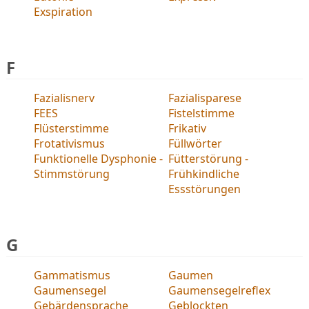
Exspiration
F
Fazialisnerv
Fazialisparese
FEES
Fistelstimme
Flüsterstimme
Frikativ
Frotativismus
Füllwörter
Funktionelle Dysphonie -
Fütterstörung -
Stimmstörung
Frühkindliche
Essstörungen
G
Gammatismus
Gaumen
Gaumensegel
Gaumensegelreflex
Gebärdensprache
Geblockten