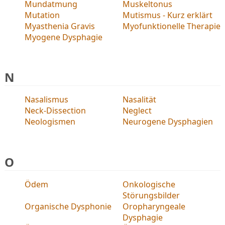
Mundatmung
Muskeltonus
Mutation
Mutismus - Kurz erklärt
Myasthenia Gravis
Myofunktionelle Therapie
Myogene Dysphagie
N
Nasalismus
Nasalität
Neck-Dissection
Neglect
Neologismen
Neurogene Dysphagien
O
Ödem
Onkologische
Störungsbilder
Organische Dysphonie
Oropharyngeale
Dysphagie