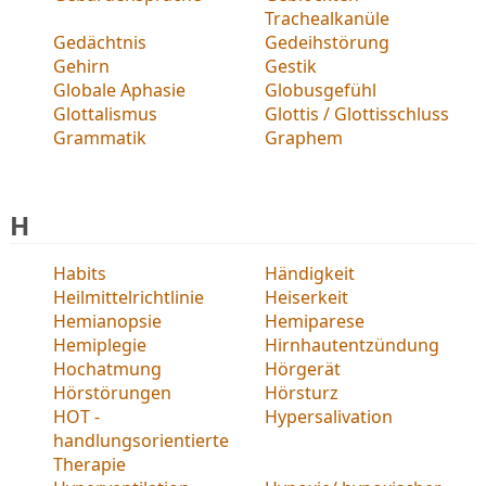
Trachealkanüle
Gedächtnis
Gedeihstörung
Gehirn
Gestik
Globale Aphasie
Globusgefühl
Glottalismus
Glottis / Glottisschluss
Grammatik
Graphem
H
Habits
Händigkeit
Heilmittelrichtlinie
Heiserkeit
Hemianopsie
Hemiparese
Hemiplegie
Hirnhautentzündung
Hochatmung
Hörgerät
Hörstörungen
Hörsturz
HOT -
Hypersalivation
handlungsorientierte
Therapie