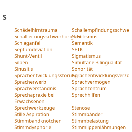
S
Schädelhirntrauma
Schallempfindungsschwerh
Schallleitungsschwerhörigkeit
Schetismus
Schlaganfall
Semantik
Septumdeviation
SETK
Shunt-Ventil
Sigmatismus
Silben
Simultane Bilingualität
Sinusitis
Sonorität
Sprachentwicklungsstörung
Sprachentwicklungsverzö
Spracherwerb
Sprachvermögen
Sprachverständnis
Sprachzentrum
Sprechapraxie bei
Sprechhilfen
Erwachsenen
Sprechwerkzeuge
Stenose
Stille Aspiration
Stimmbänder
Stimmbandknötchen
Stimmbelastung
Stimmdysphorie
Stimmlippenlähmungen