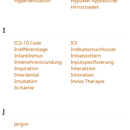
Hyperventilation
Hypoxie/ hypoxischer
Hirnschaden
I
ICD-10 Code
ICF
Indifferenzlage
Indikationsschlüssel
Infantilismus
Initialstottern
Innenohrentzündung
Inputspezifizierung
Inspiration
Interaktion
Interdental
Intonation
Intubation
Invivo Therapie
Ischämie
J
Jargon