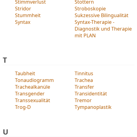
Stimmverlust
Stottern
Stridor
Stroboskopie
Stummheit
Sukzessive Bilingualität
Syntax
Syntax-Therapie -
Diagnostik und Therapie
mit PLAN
T
Taubheit
Tinnitus
Tonaudiogramm
Trachea
Trachealkanüle
Transfer
Transgender
Transidentität
Transsexualität
Tremor
Trog-D
Tympanoplastik
U