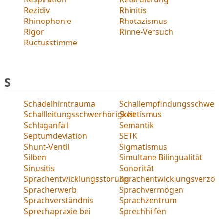
Rezidiv
Rhinitis
Rhinophonie
Rhotazismus
Rigor
Rinne-Versuch
Ructusstimme
S
Schädelhirntrauma
Schallempfindungsschwerh
Schallleitungsschwerhörigkeit
Schetismus
Schlaganfall
Semantik
Septumdeviation
SETK
Shunt-Ventil
Sigmatismus
Silben
Simultane Bilingualität
Sinusitis
Sonorität
Sprachentwicklungsstörung
Sprachentwicklungsverzö
Spracherwerb
Sprachvermögen
Sprachverständnis
Sprachzentrum
Sprechapraxie bei
Sprechhilfen