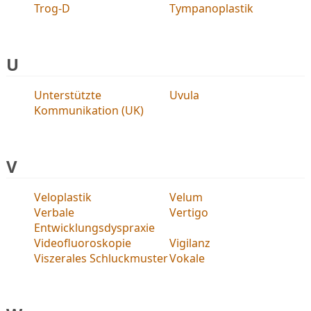
Trog-D
Tympanoplastik
U
Unterstützte
Uvula
Kommunikation (UK)
V
Veloplastik
Velum
Verbale
Vertigo
Entwicklungsdyspraxie
Videofluoroskopie
Vigilanz
Viszerales Schluckmuster
Vokale