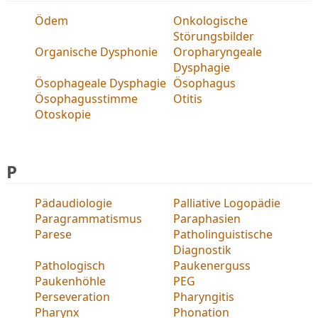
Ödem
Onkologische
Störungsbilder
Organische Dysphonie
Oropharyngeale
Dysphagie
Ösophageale Dysphagie
Ösophagus
Ösophagusstimme
Otitis
Otoskopie
P
Pädaudiologie
Palliative Logopädie
Paragrammatismus
Paraphasien
Parese
Patholinguistische
Diagnostik
Pathologisch
Paukenerguss
Paukenhöhle
PEG
Perseveration
Pharyngitis
Pharynx
Phonation