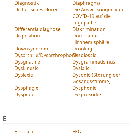
Diagnostik
Diaphragma
Dichotisches Hören
Die Auswirkungen von
COVID-19 auf die
Logopädie
Differentialdiagnose
Diskrimination
Disposition
Dominante
Hirnhemisphäre
Downsyndrom
Drooling
Dysarthrie/Dysarthrophonie
Dysglossie
Dysgnathie
Dysgrammatismus
Dyskinesie
Dyslalie
Dyslexie
Dysodie (Störung der
Gesangsstimme)
Dysphagie
Dysphonie
Dyspnoe
Dysprosodie
E
Echolalie
EEG