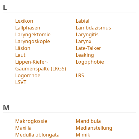
L
Lexikon
Labial
Lallphasen
Lambdazismus
Laryngektomie
Laryngitis
Laryngoskopie
Larynx
Läsion
Late-Talker
Laut
Leaking
Lippen-Kiefer-
Logophobie
Gaumenspalte (LKGS)
Logorrhoe
LRS
LSVT
M
Makroglossie
Mandibula
Maxilla
Medianstellung
Medulla oblongata
Mimik