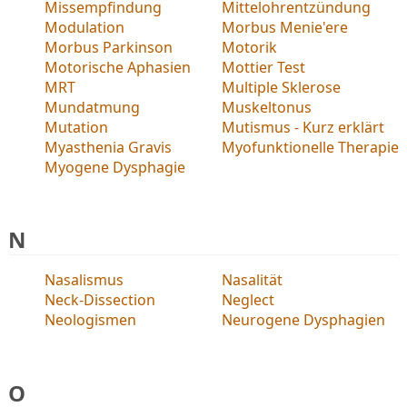
Missempfindung
Mittelohrentzündung
Modulation
Morbus Menie'ere
Morbus Parkinson
Motorik
Motorische Aphasien
Mottier Test
MRT
Multiple Sklerose
Mundatmung
Muskeltonus
Mutation
Mutismus - Kurz erklärt
Myasthenia Gravis
Myofunktionelle Therapie
Myogene Dysphagie
N
Nasalismus
Nasalität
Neck-Dissection
Neglect
Neologismen
Neurogene Dysphagien
O