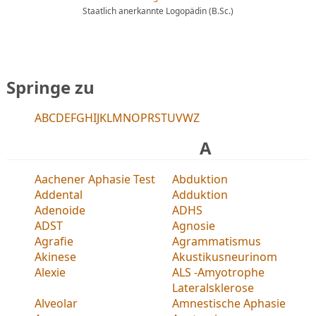
Staatlich anerkannte Logopädin (B.Sc.)
Springe zu
A
B
C
D
E
F
G
H
I
J
K
L
M
N
O
P
R
S
T
U
V
W
Z
A
Aachener Aphasie Test
Abduktion
Addental
Adduktion
Adenoide
ADHS
ADST
Agnosie
Agrafie
Agrammatismus
Akinese
Akustikusneurinom
Alexie
ALS -Amyotrophe
Lateralsklerose
Alveolar
Amnestische Aphasie