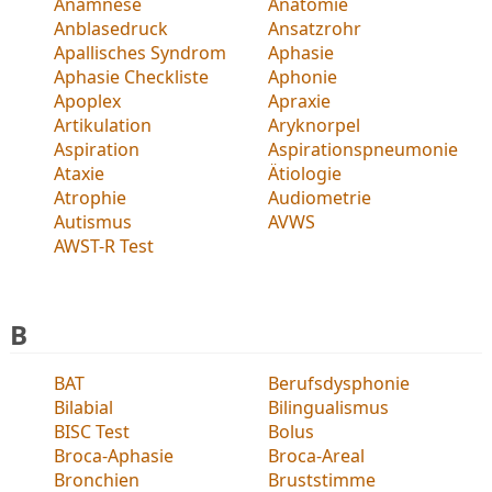
Anamnese
Anatomie
Anblasedruck
Ansatzrohr
Apallisches Syndrom
Aphasie
Aphasie Checkliste
Aphonie
Apoplex
Apraxie
Artikulation
Aryknorpel
Aspiration
Aspirationspneumonie
Ataxie
Ätiologie
Atrophie
Audiometrie
Autismus
AVWS
AWST-R Test
B
BAT
Berufsdysphonie
Bilabial
Bilingualismus
BISC Test
Bolus
Broca-Aphasie
Broca-Areal
Bronchien
Bruststimme