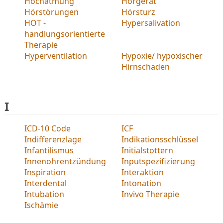
Hochatmung
Hörgerät
Hörstörungen
Hörsturz
HOT -
Hypersalivation
handlungsorientierte
Therapie
Hyperventilation
Hypoxie/ hypoxischer
Hirnschaden
I
ICD-10 Code
ICF
Indifferenzlage
Indikationsschlüssel
Infantilismus
Initialstottern
Innenohrentzündung
Inputspezifizierung
Inspiration
Interaktion
Interdental
Intonation
Intubation
Invivo Therapie
Ischämie