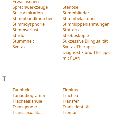
Erwachsenen
Sprechwerkzeuge
Stenose
Stille Aspiration
Stimmbänder
Stimmbandknötchen
Stimmbelastung
Stimmdysphorie
Stimmlippenlähmungen
Stimmverlust
Stottern
Stridor
Stroboskopie
Stummheit
Sukzessive Bilingualität
Syntax
Syntax-Therapie -
Diagnostik und Therapie
mit PLAN
T
Taubheit
Tinnitus
Tonaudiogramm
Trachea
Trachealkanüle
Transfer
Transgender
Transidentität
Transsexualität
Tremor