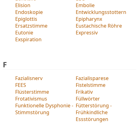
Elision
Embolie
Endoskopie
Entwicklungsstottern
Epiglottis
Epipharynx
Ersatzstimme
Eustachische Röhre
Eutonie
Expressiv
Exspiration
F
Fazialisnerv
Fazialisparese
FEES
Fistelstimme
Flüsterstimme
Frikativ
Frotativismus
Füllwörter
Funktionelle Dysphonie -
Fütterstörung -
Stimmstörung
Frühkindliche
Essstörungen