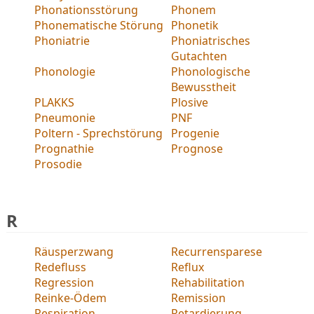
Phonationsstörung
Phonem
Phonematische Störung
Phonetik
Phoniatrie
Phoniatrisches
Gutachten
Phonologie
Phonologische
Bewusstheit
PLAKKS
Plosive
Pneumonie
PNF
Poltern - Sprechstörung
Progenie
Prognathie
Prognose
Prosodie
R
Räusperzwang
Recurrensparese
Redefluss
Reflux
Regression
Rehabilitation
Reinke-Ödem
Remission
Respiration
Retardierung