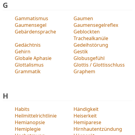
G
Gammatismus
Gaumen
Gaumensegel
Gaumensegelreflex
Gebärdensprache
Geblockten
Trachealkanüle
Gedächtnis
Gedeihstörung
Gehirn
Gestik
Globale Aphasie
Globusgefühl
Glottalismus
Glottis / Glottisschluss
Grammatik
Graphem
H
Habits
Händigkeit
Heilmittelrichtlinie
Heiserkeit
Hemianopsie
Hemiparese
Hemiplegie
Hirnhautentzündung