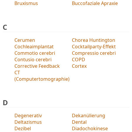
Bruxismus
Buccofaziale Apraxie
C
Cerumen
Chorea Huntington
Cochleaimplantat
Cocktailparty-Effekt
Commotio cerebri
Compressio cerebri
Contusio cerebri
COPD
Corrective Feedback
Cortex
CT
(Computertomographie)
D
Degenerativ
Dekanülierung
Deltazismus
Dental
Dezibel
Diadochokinese