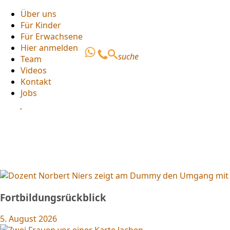
Über uns
Aktuelles
Für Kinder
Über uns
Für Erwachsene
Für Kinder
Hier anmelden
Für Erwachsene
suche
Team
Hier anmelden
Videos
Team
Kontakt
Videos
Jobs
Kontakt
Jobs
Fortbildungsrückblick
5. August 2026