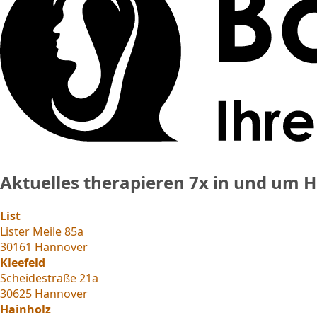
Aktuelles therapieren
7x in und um 
List
Lister Meile 85a
30161 Hannover
Kleefeld
Scheidestraße 21a
30625 Hannover
Hainholz