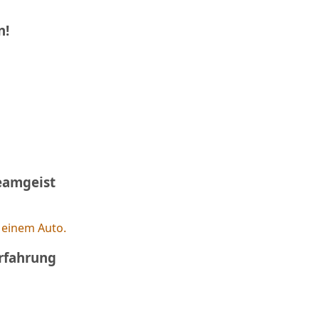
n!
eamgeist
rfahrung