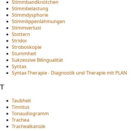
Stimmbandknötchen
Stimmbelastung
Stimmdysphorie
Stimmlippenlähmungen
Stimmverlust
Stottern
Stridor
Stroboskopie
Stummheit
Sukzessive Bilingualität
Syntax
Syntax-Therapie - Diagnostik und Therapie mit PLAN
T
Taubheit
Tinnitus
Tonaudiogramm
Trachea
Trachealkanüle