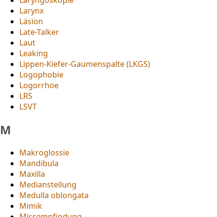
Larynx
Läsion
Late-Talker
Laut
Leaking
Lippen-Kiefer-Gaumenspalte (LKGS)
Logophobie
Logorrhoe
LRS
LSVT
M
Makroglossie
Mandibula
Maxilla
Medianstellung
Medulla oblongata
Mimik
Missempfindung