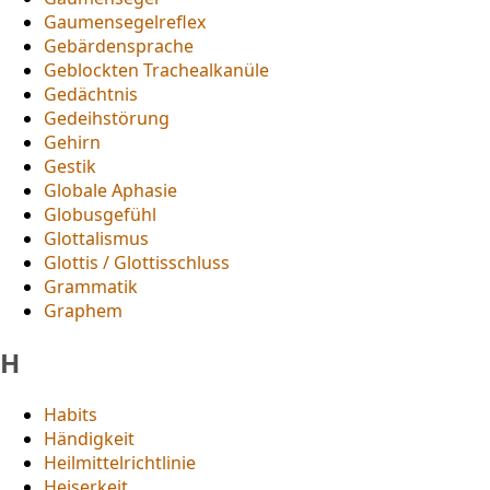
Gaumensegelreflex
Gebärdensprache
Geblockten Trachealkanüle
Gedächtnis
Gedeihstörung
Gehirn
Gestik
Globale Aphasie
Globusgefühl
Glottalismus
Glottis / Glottisschluss
Grammatik
Graphem
H
Habits
Händigkeit
Heilmittelrichtlinie
Heiserkeit