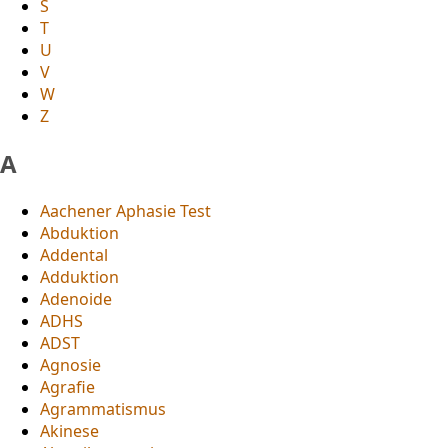
S
T
U
V
W
Z
A
Aachener Aphasie Test
Abduktion
Addental
Adduktion
Adenoide
ADHS
ADST
Agnosie
Agrafie
Agrammatismus
Akinese