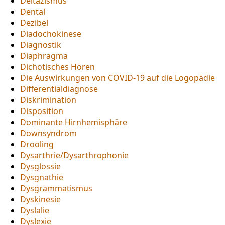
Deltazismus
Dental
Dezibel
Diadochokinese
Diagnostik
Diaphragma
Dichotisches Hören
Die Auswirkungen von COVID-19 auf die Logopädie
Differentialdiagnose
Diskrimination
Disposition
Dominante Hirnhemisphäre
Downsyndrom
Drooling
Dysarthrie/Dysarthrophonie
Dysglossie
Dysgnathie
Dysgrammatismus
Dyskinesie
Dyslalie
Dyslexie