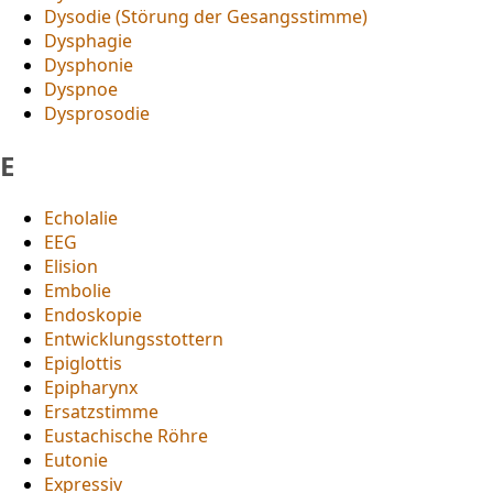
Dysodie (Störung der Gesangsstimme)
Dysphagie
Dysphonie
Dyspnoe
Dysprosodie
E
Echolalie
EEG
Elision
Embolie
Endoskopie
Entwicklungsstottern
Epiglottis
Epipharynx
Ersatzstimme
Eustachische Röhre
Eutonie
Expressiv