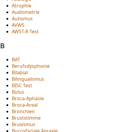
Atrophie
Audiometrie
Autismus
AVWS
AWST-R Test
B
BAT
Berufsdysphonie
Bilabial
Bilingualismus
BISC Test
Bolus
Broca-Aphasie
Broca-Areal
Bronchien
Bruststimme
Bruxismus
Buccofaziale Apraxie