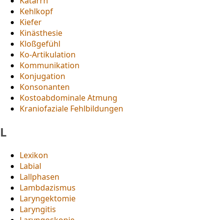
Katarrh
Kehlkopf
Kiefer
Kinästhesie
Kloßgefühl
Ko-Artikulation
Kommunikation
Konjugation
Konsonanten
Kostoabdominale Atmung
Kraniofaziale Fehlbildungen
L
Lexikon
Labial
Lallphasen
Lambdazismus
Laryngektomie
Laryngitis
Laryngoskopie