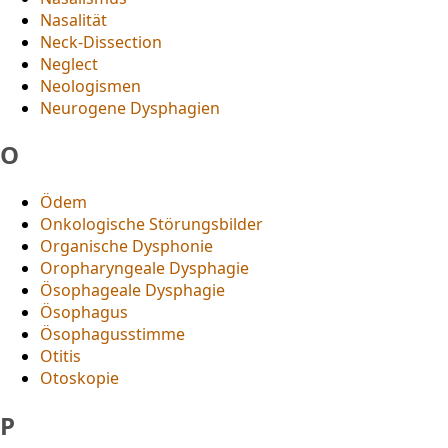
Nasalität
Neck-Dissection
Neglect
Neologismen
Neurogene Dysphagien
O
Ödem
Onkologische Störungsbilder
Organische Dysphonie
Oropharyngeale Dysphagie
Ösophageale Dysphagie
Ösophagus
Ösophagusstimme
Otitis
Otoskopie
P