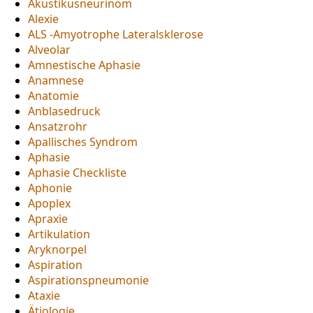
Akustikusneurinom
Alexie
ALS -Amyotrophe Lateralsklerose
Alveolar
Amnestische Aphasie
Anamnese
Anatomie
Anblasedruck
Ansatzrohr
Apallisches Syndrom
Aphasie
Aphasie Checkliste
Aphonie
Apoplex
Apraxie
Artikulation
Aryknorpel
Aspiration
Aspirationspneumonie
Ataxie
Ätiologie