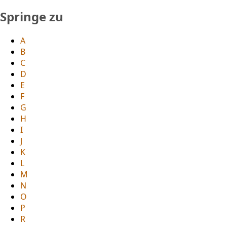
Springe zu
A
B
C
D
E
F
G
H
I
J
K
L
M
N
O
P
R