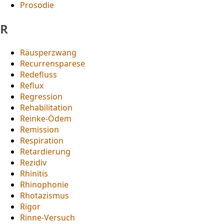
Prosodie
R
Räusperzwang
Recurrensparese
Redefluss
Reflux
Regression
Rehabilitation
Reinke-Ödem
Remission
Respiration
Retardierung
Rezidiv
Rhinitis
Rhinophonie
Rhotazismus
Rigor
Rinne-Versuch