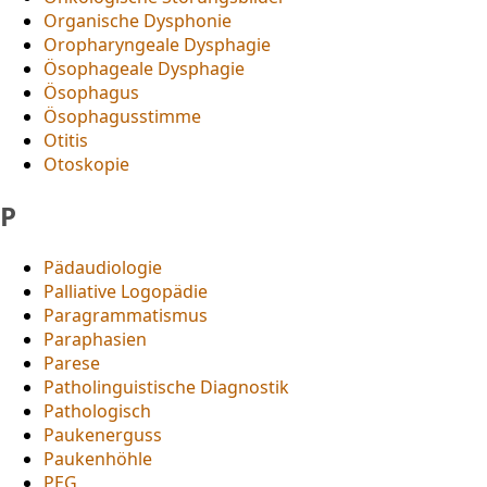
Organische Dysphonie
Oropharyngeale Dysphagie
Ösophageale Dysphagie
Ösophagus
Ösophagusstimme
Otitis
Otoskopie
P
Pädaudiologie
Palliative Logopädie
Paragrammatismus
Paraphasien
Parese
Patholinguistische Diagnostik
Pathologisch
Paukenerguss
Paukenhöhle
PEG