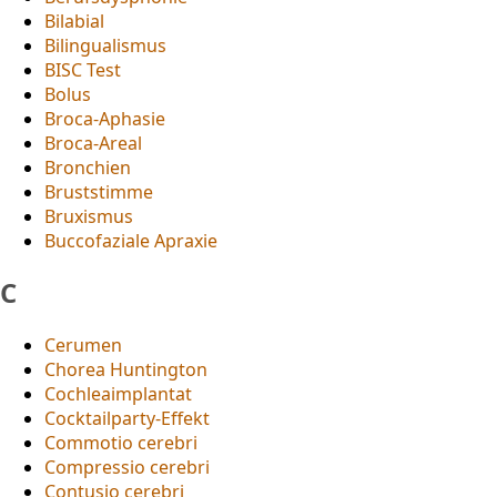
Bilabial
Bilingualismus
BISC Test
Bolus
Broca-Aphasie
Broca-Areal
Bronchien
Bruststimme
Bruxismus
Buccofaziale Apraxie
C
Cerumen
Chorea Huntington
Cochleaimplantat
Cocktailparty-Effekt
Commotio cerebri
Compressio cerebri
Contusio cerebri