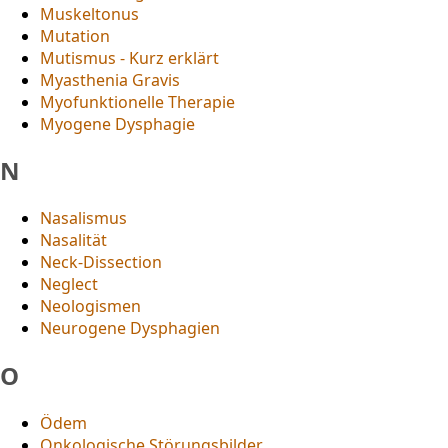
Muskeltonus
Mutation
Mutismus - Kurz erklärt
Myasthenia Gravis
Myofunktionelle Therapie
Myogene Dysphagie
N
Nasalismus
Nasalität
Neck-Dissection
Neglect
Neologismen
Neurogene Dysphagien
O
Ödem
Onkologische Störungsbilder