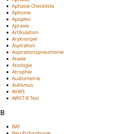
Aphasie Checkliste
Aphonie
Apoplex
Apraxie
Artikulation
Aryknorpel
Aspiration
Aspirationspneumonie
Ataxie
Ätiologie
Atrophie
Audiometrie
Autismus
AVWS
AWST-R Test
B
BAT
Berufsdysphonie