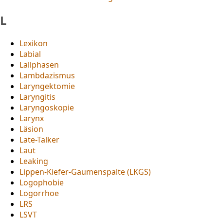
L
Lexikon
Labial
Lallphasen
Lambdazismus
Laryngektomie
Laryngitis
Laryngoskopie
Larynx
Läsion
Late-Talker
Laut
Leaking
Lippen-Kiefer-Gaumenspalte (LKGS)
Logophobie
Logorrhoe
LRS
LSVT