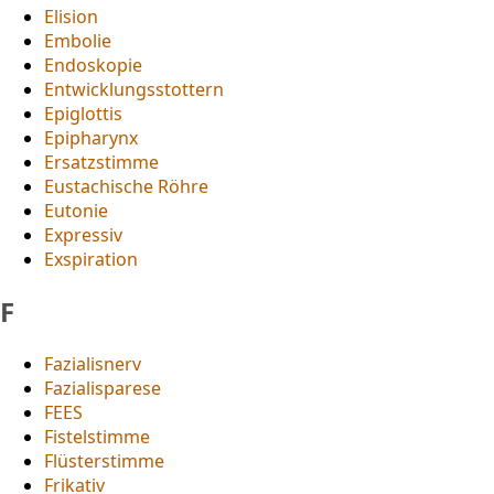
Elision
Embolie
Endoskopie
Entwicklungsstottern
Epiglottis
Epipharynx
Ersatzstimme
Eustachische Röhre
Eutonie
Expressiv
Exspiration
F
Fazialisnerv
Fazialisparese
FEES
Fistelstimme
Flüsterstimme
Frikativ