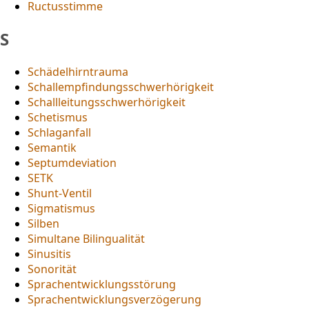
Ructusstimme
S
Schädelhirntrauma
Schallempfindungsschwerhörigkeit
Schallleitungsschwerhörigkeit
Schetismus
Schlaganfall
Semantik
Septumdeviation
SETK
Shunt-Ventil
Sigmatismus
Silben
Simultane Bilingualität
Sinusitis
Sonorität
Sprachentwicklungsstörung
Sprachentwicklungsverzögerung