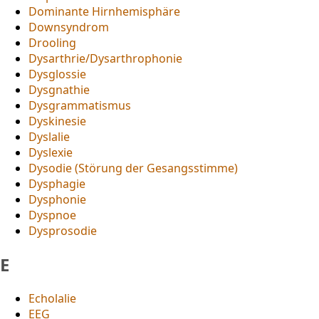
Dominante Hirnhemisphäre
Downsyndrom
Drooling
Dysarthrie/Dysarthrophonie
Dysglossie
Dysgnathie
Dysgrammatismus
Dyskinesie
Dyslalie
Dyslexie
Dysodie (Störung der Gesangsstimme)
Dysphagie
Dysphonie
Dyspnoe
Dysprosodie
E
Echolalie
EEG