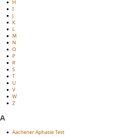
H
I
J
K
L
M
N
O
P
R
S
T
U
V
W
Z
A
Aachener Aphasie Test