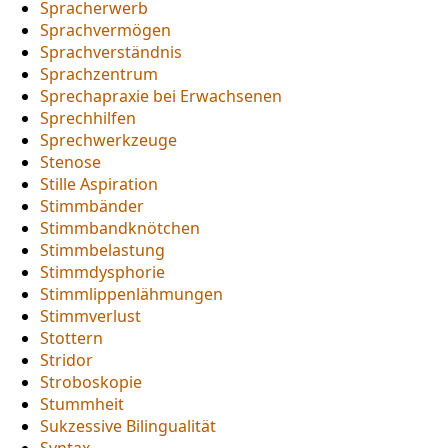
Spracherwerb
Sprachvermögen
Sprachverständnis
Sprachzentrum
Sprechapraxie bei Erwachsenen
Sprechhilfen
Sprechwerkzeuge
Stenose
Stille Aspiration
Stimmbänder
Stimmbandknötchen
Stimmbelastung
Stimmdysphorie
Stimmlippenlähmungen
Stimmverlust
Stottern
Stridor
Stroboskopie
Stummheit
Sukzessive Bilingualität
Syntax