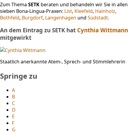
Zum Thema
SETK
beraten und behandeln wir Sie in allen
sieben Bona-Lingua-Praxen:
List
,
Kleefeld
,
Hainholz
,
Bothfeld
,
Burgdorf
,
Langenhagen
und
Südstadt
.
An dem Eintrag zu SETK hat
Cynthia Wittmann
mitgewirkt
Staatlich anerkannte Atem-, Sprech- und Stimmlehrerin
Springe zu
A
B
C
D
E
F
G