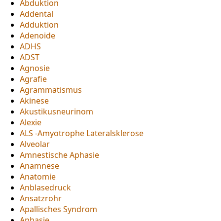
Abduktion
Addental
Adduktion
Adenoide
ADHS
ADST
Agnosie
Agrafie
Agrammatismus
Akinese
Akustikusneurinom
Alexie
ALS -Amyotrophe Lateralsklerose
Alveolar
Amnestische Aphasie
Anamnese
Anatomie
Anblasedruck
Ansatzrohr
Apallisches Syndrom
Aphasie