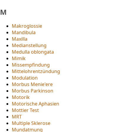
M
Makroglossie
Mandibula
Maxilla
Medianstellung
Medulla oblongata
Mimik
Missempfindung
Mittelohrentzündung
Modulation
Morbus Menie'ere
Morbus Parkinson
Motorik
Motorische Aphasien
Mottier Test
MRT
Multiple Sklerose
Mundatmung