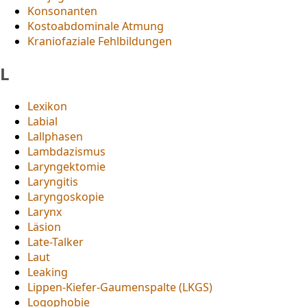
Konsonanten
Kostoabdominale Atmung
Kraniofaziale Fehlbildungen
L
Lexikon
Labial
Lallphasen
Lambdazismus
Laryngektomie
Laryngitis
Laryngoskopie
Larynx
Läsion
Late-Talker
Laut
Leaking
Lippen-Kiefer-Gaumenspalte (LKGS)
Logophobie