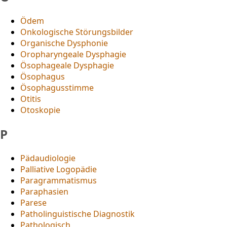
Ödem
Onkologische Störungsbilder
Organische Dysphonie
Oropharyngeale Dysphagie
Ösophageale Dysphagie
Ösophagus
Ösophagusstimme
Otitis
Otoskopie
P
Pädaudiologie
Palliative Logopädie
Paragrammatismus
Paraphasien
Parese
Patholinguistische Diagnostik
Pathologisch