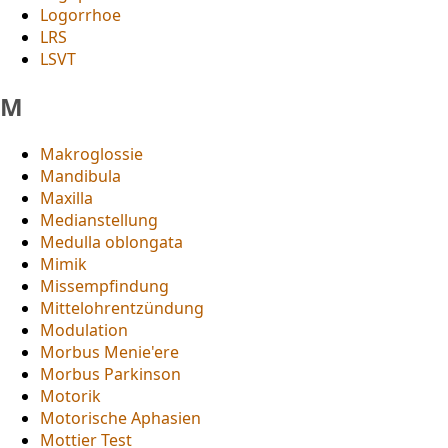
Logorrhoe
LRS
LSVT
M
Makroglossie
Mandibula
Maxilla
Medianstellung
Medulla oblongata
Mimik
Missempfindung
Mittelohrentzündung
Modulation
Morbus Menie'ere
Morbus Parkinson
Motorik
Motorische Aphasien
Mottier Test