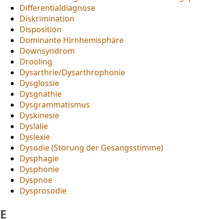
Differentialdiagnose
Diskrimination
Disposition
Dominante Hirnhemisphäre
Downsyndrom
Drooling
Dysarthrie/Dysarthrophonie
Dysglossie
Dysgnathie
Dysgrammatismus
Dyskinesie
Dyslalie
Dyslexie
Dysodie (Störung der Gesangsstimme)
Dysphagie
Dysphonie
Dyspnoe
Dysprosodie
E