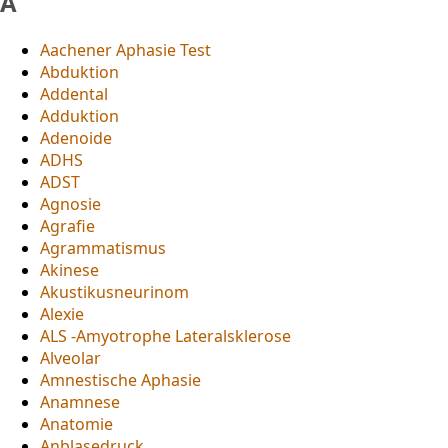
A
Aachener Aphasie Test
Abduktion
Addental
Adduktion
Adenoide
ADHS
ADST
Agnosie
Agrafie
Agrammatismus
Akinese
Akustikusneurinom
Alexie
ALS -Amyotrophe Lateralsklerose
Alveolar
Amnestische Aphasie
Anamnese
Anatomie
Anblasedruck