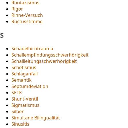
Rhotazismus
Rigor
Rinne-Versuch
Ructusstimme
S
Schädelhirntrauma
Schallempfindungsschwerhörigkeit
Schallleitungsschwerhörigkeit
Schetismus
Schlaganfall
Semantik
Septumdeviation
SETK
Shunt-Ventil
Sigmatismus
Silben
Simultane Bilingualität
Sinusitis