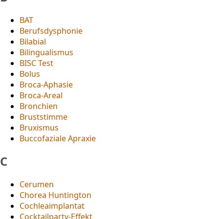
BAT
Berufsdysphonie
Bilabial
Bilingualismus
BISC Test
Bolus
Broca-Aphasie
Broca-Areal
Bronchien
Bruststimme
Bruxismus
Buccofaziale Apraxie
C
Cerumen
Chorea Huntington
Cochleaimplantat
Cocktailparty-Effekt