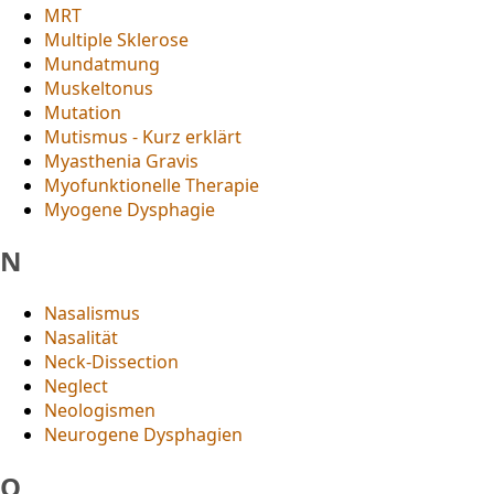
MRT
Multiple Sklerose
Mundatmung
Muskeltonus
Mutation
Mutismus - Kurz erklärt
Myasthenia Gravis
Myofunktionelle Therapie
Myogene Dysphagie
N
Nasalismus
Nasalität
Neck-Dissection
Neglect
Neologismen
Neurogene Dysphagien
O