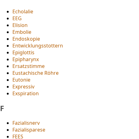
Echolalie
EEG
Elision
Embolie
Endoskopie
Entwicklungsstottern
Epiglottis
Epipharynx
Ersatzstimme
Eustachische Röhre
Eutonie
Expressiv
Exspiration
F
Fazialisnerv
Fazialisparese
FEES