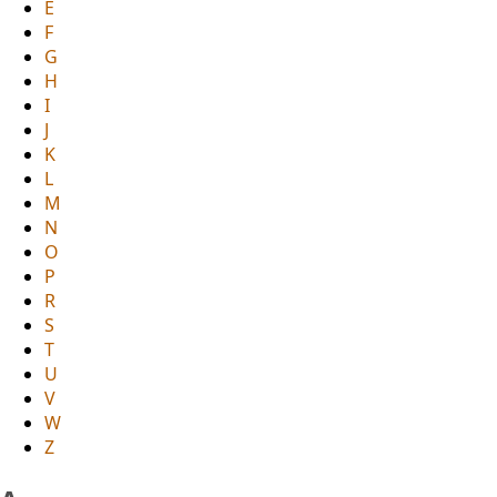
E
F
G
H
I
J
K
L
M
N
O
P
R
S
T
U
V
W
Z