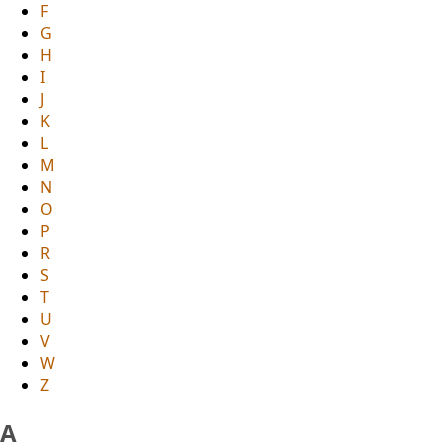
F
G
H
I
J
K
L
M
N
O
P
R
S
T
U
V
W
Z
A