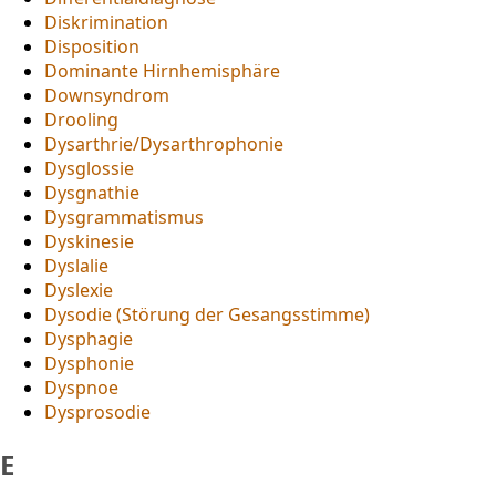
Diskrimination
Disposition
Dominante Hirnhemisphäre
Downsyndrom
Drooling
Dysarthrie/Dysarthrophonie
Dysglossie
Dysgnathie
Dysgrammatismus
Dyskinesie
Dyslalie
Dyslexie
Dysodie (Störung der Gesangsstimme)
Dysphagie
Dysphonie
Dyspnoe
Dysprosodie
E