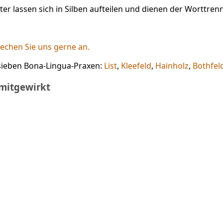
er lassen sich in Silben aufteilen und dienen der Worttren
echen Sie uns gerne an.
 sieben Bona-Lingua-Praxen:
List
,
Kleefeld
,
Hainholz
,
Bothfel
mitgewirkt