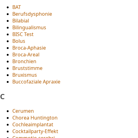
BAT
Berufsdysphonie
Bilabial
Bilingualismus
BISC Test
Bolus
Broca-Aphasie
Broca-Areal
Bronchien
Bruststimme
Bruxismus
Buccofaziale Apraxie
C
Cerumen
Chorea Huntington
Cochleaimplantat
Cocktailparty-Effekt
Commotio cerebri