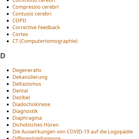
Compressio cerebri
Contusio cerebri
COPD
Corrective Feedback
Cortex
CT (Computertomographie)
D
Degenerativ
Dekanülierung
Deltazismus
Dental
Dezibel
Diadochokinese
Diagnostik
Diaphragma
Dichotisches Hören
Die Auswirkungen von COVID-19 auf die Logopädie
Differentialdiagnose