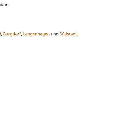
nung.
d
,
Burgdorf
,
Langenhagen
und
Südstadt
.