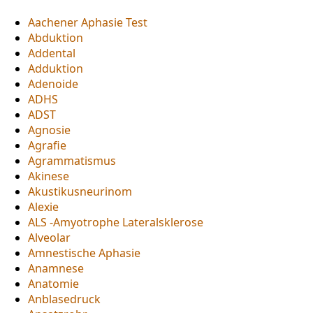
Aachener Aphasie Test
Abduktion
Addental
Adduktion
Adenoide
ADHS
ADST
Agnosie
Agrafie
Agrammatismus
Akinese
Akustikusneurinom
Alexie
ALS -Amyotrophe Lateralsklerose
Alveolar
Amnestische Aphasie
Anamnese
Anatomie
Anblasedruck