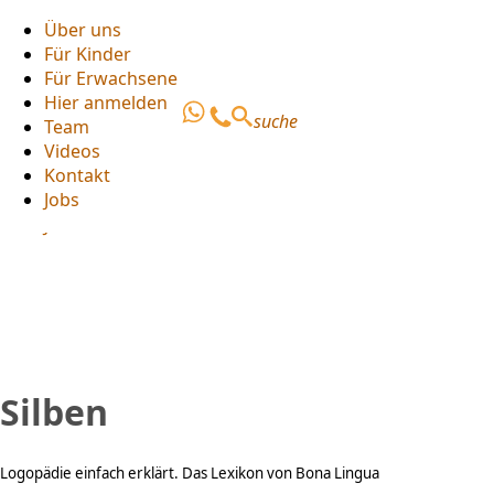
Über uns
Für Kinder
Über uns
Für Erwachsene
Für Kinder
Hier anmelden
Für Erwachsene
suche
Team
Hier anmelden
Videos
Team
Kontakt
Videos
Jobs
Kontakt
Jobs
Silben
Logopädie einfach erklärt. Das Lexikon von Bona Lingua