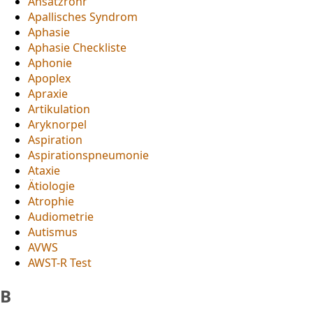
Ansatzrohr
Apallisches Syndrom
Aphasie
Aphasie Checkliste
Aphonie
Apoplex
Apraxie
Artikulation
Aryknorpel
Aspiration
Aspirationspneumonie
Ataxie
Ätiologie
Atrophie
Audiometrie
Autismus
AVWS
AWST-R Test
B