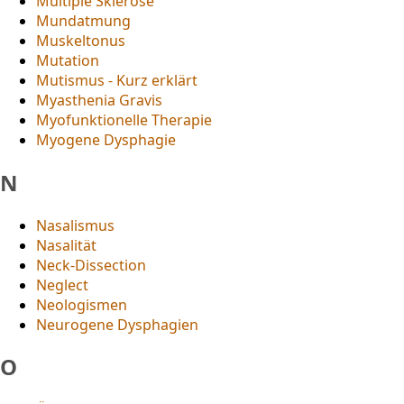
Multiple Sklerose
Mundatmung
Muskeltonus
Mutation
Mutismus - Kurz erklärt
Myasthenia Gravis
Myofunktionelle Therapie
Myogene Dysphagie
N
Nasalismus
Nasalität
Neck-Dissection
Neglect
Neologismen
Neurogene Dysphagien
O