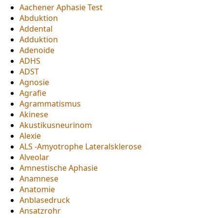
Aachener Aphasie Test
Abduktion
Addental
Adduktion
Adenoide
ADHS
ADST
Agnosie
Agrafie
Agrammatismus
Akinese
Akustikusneurinom
Alexie
ALS -Amyotrophe Lateralsklerose
Alveolar
Amnestische Aphasie
Anamnese
Anatomie
Anblasedruck
Ansatzrohr