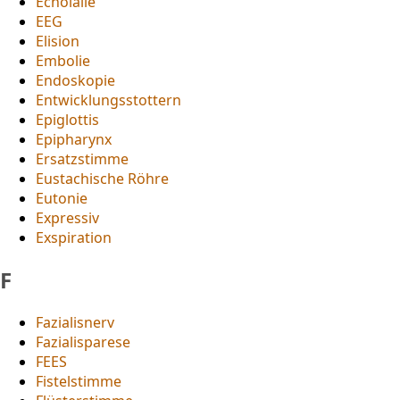
Echolalie
EEG
Elision
Embolie
Endoskopie
Entwicklungsstottern
Epiglottis
Epipharynx
Ersatzstimme
Eustachische Röhre
Eutonie
Expressiv
Exspiration
F
Fazialisnerv
Fazialisparese
FEES
Fistelstimme