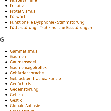
Flüsterstimme
Frikativ
Frotativismus
Füllwörter
Funktionelle Dysphonie - Stimmstörung
Fütterstörung - Frühkindliche Essstörungen
G
Gammatismus
Gaumen
Gaumensegel
Gaumensegelreflex
Gebärdensprache
Geblockten Trachealkanüle
Gedächtnis
Gedeihstörung
Gehirn
Gestik
Globale Aphasie
Globusgefühl