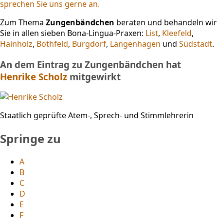
sprechen Sie uns gerne an.
Zum Thema
Zungenbändchen
beraten und behandeln wir
Sie in allen sieben Bona-Lingua-Praxen:
List
,
Kleefeld
,
Hainholz
,
Bothfeld
,
Burgdorf
,
Langenhagen
und
Südstadt
.
An dem Eintrag zu Zungenbändchen hat
Henrike Scholz
mitgewirkt
Staatlich geprüfte Atem-, Sprech- und Stimmlehrerin
Springe zu
A
B
C
D
E
F