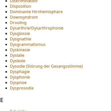
Diskrimination
Disposition
Dominante Hirnhemisphäre
Downsyndrom
Drooling
Dysarthrie/Dysarthrophonie
Dysglossie
Dysgnathie
Dysgrammatismus
Dyskinesie
Dyslalie
Dyslexie
Dysodie (Störung der Gesangsstimme)
Dysphagie
Dysphonie
Dyspnoe
Dysprosodie
E