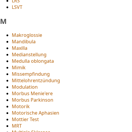
LRS
LSVT
M
Makroglossie
Mandibula
Maxilla
Medianstellung
Medulla oblongata
Mimik
Missempfindung
Mittelohrentzündung
Modulation
Morbus Menie'ere
Morbus Parkinson
Motorik
Motorische Aphasien
Mottier Test
MRT