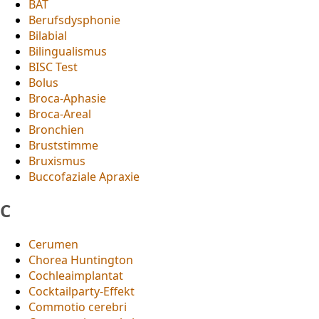
BAT
Berufsdysphonie
Bilabial
Bilingualismus
BISC Test
Bolus
Broca-Aphasie
Broca-Areal
Bronchien
Bruststimme
Bruxismus
Buccofaziale Apraxie
C
Cerumen
Chorea Huntington
Cochleaimplantat
Cocktailparty-Effekt
Commotio cerebri