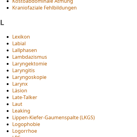
Kostoabdominale Atmung
Kraniofaziale Fehlbildungen
L
Lexikon
Labial
Lallphasen
Lambdazismus
Laryngektomie
Laryngitis
Laryngoskopie
Larynx
Läsion
Late-Talker
Laut
Leaking
Lippen-Kiefer-Gaumenspalte (LKGS)
Logophobie
Logorrhoe