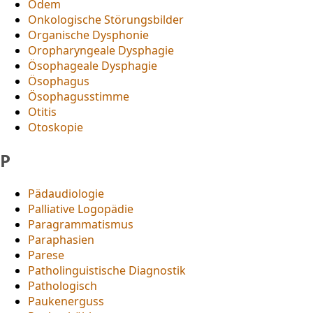
Ödem
Onkologische Störungsbilder
Organische Dysphonie
Oropharyngeale Dysphagie
Ösophageale Dysphagie
Ösophagus
Ösophagusstimme
Otitis
Otoskopie
P
Pädaudiologie
Palliative Logopädie
Paragrammatismus
Paraphasien
Parese
Patholinguistische Diagnostik
Pathologisch
Paukenerguss