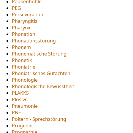
Paukenhöhle
PEG
Perseveration
Pharyngitis
Pharynx
Phonation
Phonationsstörung
Phonem
Phonematische Störung
Phonetik
Phoniatrie
Phoniatrisches Gutachten
Phonologie
Phonologische Bewusstheit
PLAKKS
Plosive
Pneumonie
PNF
Poltern - Sprechstörung
Progenie
Prognathie