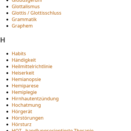
Glottalismus
Glottis / Glottisschluss
Grammatik
Graphem
H
Habits
Händigkeit
Heilmittelrichtlinie
Heiserkeit
Hemianopsie
Hemiparese
Hemiplegie
Hirnhautentzündung
Hochatmung
Hörgerät
Hörstörungen
Hörsturz
HOT - handlungsorientierte Therapie