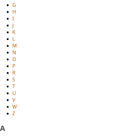
G
H
I
J
K
L
M
N
O
P
R
S
T
U
V
W
Z
A