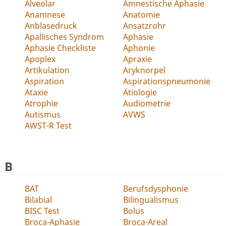
Alveolar
Amnestische Aphasie
Anamnese
Anatomie
Anblasedruck
Ansatzrohr
Apallisches Syndrom
Aphasie
Aphasie Checkliste
Aphonie
Apoplex
Apraxie
Artikulation
Aryknorpel
Aspiration
Aspirationspneumonie
Ataxie
Ätiologie
Atrophie
Audiometrie
Autismus
AVWS
AWST-R Test
B
BAT
Berufsdysphonie
Bilabial
Bilingualismus
BISC Test
Bolus
Broca-Aphasie
Broca-Areal