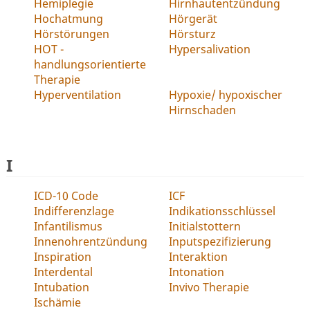
Hemiplegie
Hirnhautentzündung
Hochatmung
Hörgerät
Hörstörungen
Hörsturz
HOT -
Hypersalivation
handlungsorientierte
Therapie
Hyperventilation
Hypoxie/ hypoxischer
Hirnschaden
I
ICD-10 Code
ICF
Indifferenzlage
Indikationsschlüssel
Infantilismus
Initialstottern
Innenohrentzündung
Inputspezifizierung
Inspiration
Interaktion
Interdental
Intonation
Intubation
Invivo Therapie
Ischämie