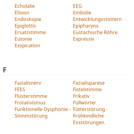
Echolalie
EEG
Elision
Embolie
Endoskopie
Entwicklungsstottern
Epiglottis
Epipharynx
Ersatzstimme
Eustachische Röhre
Eutonie
Expressiv
Exspiration
F
Fazialisnerv
Fazialisparese
FEES
Fistelstimme
Flüsterstimme
Frikativ
Frotativismus
Füllwörter
Funktionelle Dysphonie -
Fütterstörung -
Stimmstörung
Frühkindliche
Essstörungen