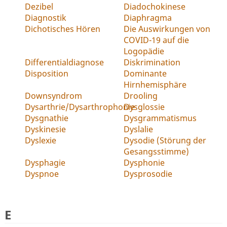
Dezibel
Diadochokinese
Diagnostik
Diaphragma
Dichotisches Hören
Die Auswirkungen von
COVID-19 auf die
Logopädie
Differentialdiagnose
Diskrimination
Disposition
Dominante
Hirnhemisphäre
Downsyndrom
Drooling
Dysarthrie/Dysarthrophonie
Dysglossie
Dysgnathie
Dysgrammatismus
Dyskinesie
Dyslalie
Dyslexie
Dysodie (Störung der
Gesangsstimme)
Dysphagie
Dysphonie
Dyspnoe
Dysprosodie
E