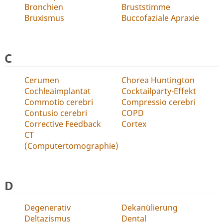
Bronchien
Bruststimme
Bruxismus
Buccofaziale Apraxie
C
Cerumen
Chorea Huntington
Cochleaimplantat
Cocktailparty-Effekt
Commotio cerebri
Compressio cerebri
Contusio cerebri
COPD
Corrective Feedback
Cortex
CT
(Computertomographie)
D
Degenerativ
Dekanülierung
Deltazismus
Dental