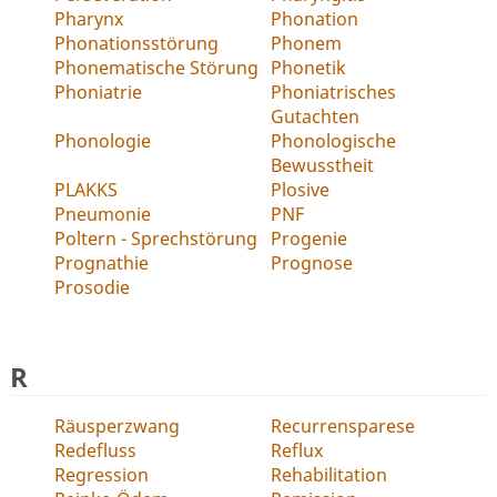
Pharynx
Phonation
Phonationsstörung
Phonem
Phonematische Störung
Phonetik
Phoniatrie
Phoniatrisches
Gutachten
Phonologie
Phonologische
Bewusstheit
PLAKKS
Plosive
Pneumonie
PNF
Poltern - Sprechstörung
Progenie
Prognathie
Prognose
Prosodie
R
Räusperzwang
Recurrensparese
Redefluss
Reflux
Regression
Rehabilitation