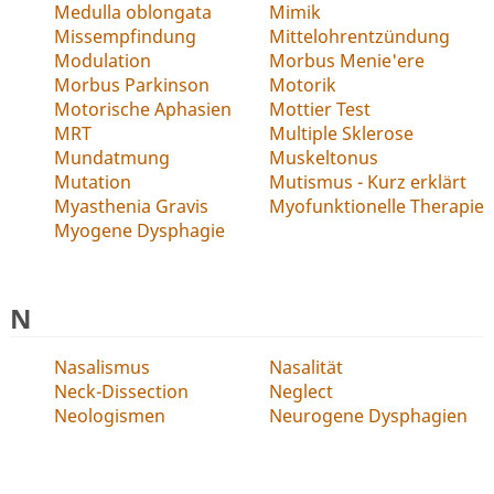
Medulla oblongata
Mimik
Missempfindung
Mittelohrentzündung
Modulation
Morbus Menie'ere
Morbus Parkinson
Motorik
Motorische Aphasien
Mottier Test
MRT
Multiple Sklerose
Mundatmung
Muskeltonus
Mutation
Mutismus - Kurz erklärt
Myasthenia Gravis
Myofunktionelle Therapie
Myogene Dysphagie
N
Nasalismus
Nasalität
Neck-Dissection
Neglect
Neologismen
Neurogene Dysphagien