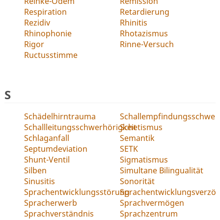
Reinke-Ödem
Remission
Respiration
Retardierung
Rezidiv
Rhinitis
Rhinophonie
Rhotazismus
Rigor
Rinne-Versuch
Ructusstimme
S
Schädelhirntrauma
Schallempfindungsschwerh
Schallleitungsschwerhörigkeit
Schetismus
Schlaganfall
Semantik
Septumdeviation
SETK
Shunt-Ventil
Sigmatismus
Silben
Simultane Bilingualität
Sinusitis
Sonorität
Sprachentwicklungsstörung
Sprachentwicklungsverzö
Spracherwerb
Sprachvermögen
Sprachverständnis
Sprachzentrum