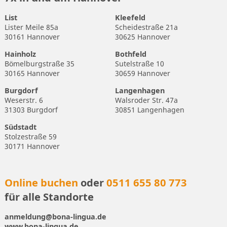
List
Kleefeld
Lister Meile 85a
Scheidestraße 21a
30161 Hannover
30625 Hannover
Hainholz
Bothfeld
Bömelburgstraße 35
Sutelstraße 10
30165 Hannover
30659 Hannover
Burgdorf
Langenhagen
Weserstr. 6
Walsroder Str. 47a
31303 Burgdorf
30851 Langenhagen
Südstadt
Stolzestraße 59
30171 Hannover
Online buchen
oder
0511 655 80 773
für alle Standorte
anmeldung@bona-lingua.de
www.bona-lingua.de