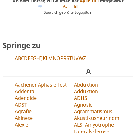
An dem Eintrag zu Gaumen hat
Aylin Hill
mitgewirkt
Staatlich geprüfte Logopädin
Springe zu
A
B
C
D
E
F
G
H
I
J
K
L
M
N
O
P
R
S
T
U
V
W
Z
A
Aachener Aphasie Test
Abduktion
Addental
Adduktion
Adenoide
ADHS
ADST
Agnosie
Agrafie
Agrammatismus
Akinese
Akustikusneurinom
Alexie
ALS -Amyotrophe
Lateralsklerose