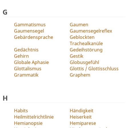
G
Gammatismus
Gaumen
Gaumensegel
Gaumensegelreflex
Gebärdensprache
Geblockten
Trachealkanüle
Gedächtnis
Gedeihstörung
Gehirn
Gestik
Globale Aphasie
Globusgefühl
Glottalismus
Glottis / Glottisschluss
Grammatik
Graphem
H
Habits
Händigkeit
Heilmittelrichtlinie
Heiserkeit
Hemianopsie
Hemiparese