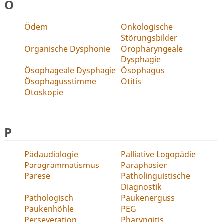
O
Ödem
Onkologische
Störungsbilder
Organische Dysphonie
Oropharyngeale
Dysphagie
Ösophageale Dysphagie
Ösophagus
Ösophagusstimme
Otitis
Otoskopie
P
Pädaudiologie
Palliative Logopädie
Paragrammatismus
Paraphasien
Parese
Patholinguistische
Diagnostik
Pathologisch
Paukenerguss
Paukenhöhle
PEG
Perseveration
Pharyngitis