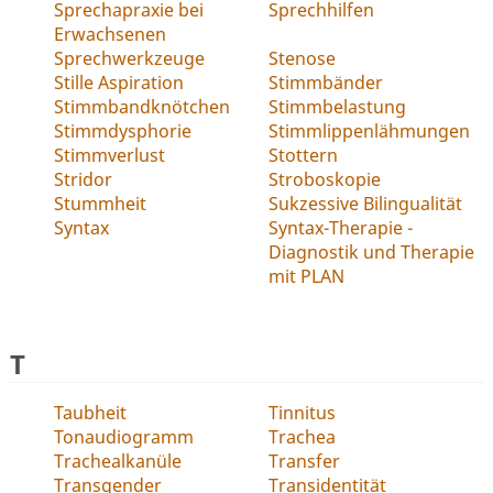
Sprechapraxie bei
Sprechhilfen
Erwachsenen
Sprechwerkzeuge
Stenose
Stille Aspiration
Stimmbänder
Stimmbandknötchen
Stimmbelastung
Stimmdysphorie
Stimmlippenlähmungen
Stimmverlust
Stottern
Stridor
Stroboskopie
Stummheit
Sukzessive Bilingualität
Syntax
Syntax-Therapie -
Diagnostik und Therapie
mit PLAN
T
Taubheit
Tinnitus
Tonaudiogramm
Trachea
Trachealkanüle
Transfer
Transgender
Transidentität