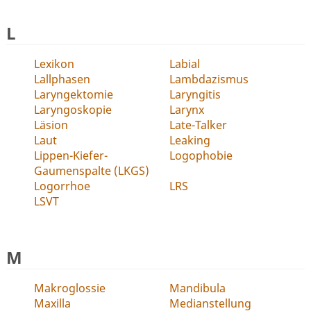
L
Lexikon
Labial
Lallphasen
Lambdazismus
Laryngektomie
Laryngitis
Laryngoskopie
Larynx
Läsion
Late-Talker
Laut
Leaking
Lippen-Kiefer-
Logophobie
Gaumenspalte (LKGS)
Logorrhoe
LRS
LSVT
M
Makroglossie
Mandibula
Maxilla
Medianstellung