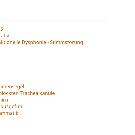
ES
kativ
ktionelle Dysphonie - Stimmstörung
umensegel
blockten Trachealkanüle
hirn
obusgefühl
ammatik