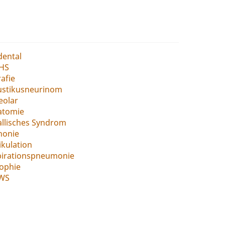
dental
HS
afie
ustikusneurinom
eolar
atomie
llisches Syndrom
honie
ikulation
pirationspneumonie
ophie
WS