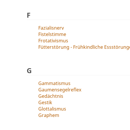
F
Fazialisnerv
Fistelstimme
Frotativismus
Fütterstörung - Frühkindliche Essstörun
G
Gammatismus
Gaumensegelreflex
Gedächtnis
Gestik
Glottalismus
Graphem