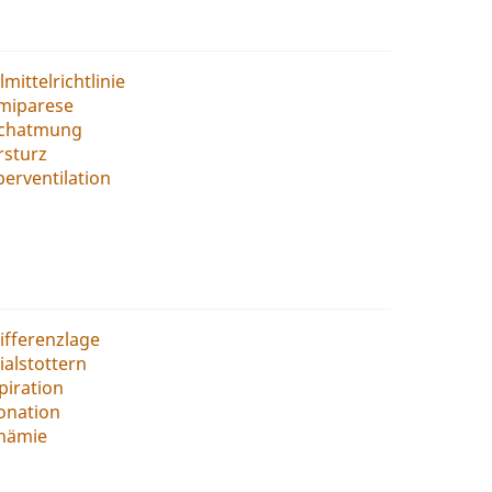
lmittelrichtlinie
miparese
chatmung
rsturz
erventilation
ifferenzlage
tialstottern
piration
onation
chämie