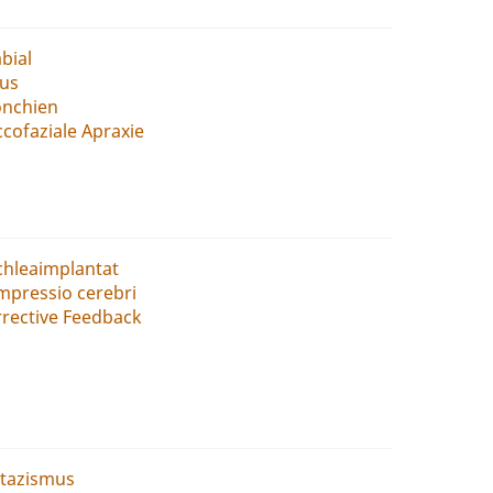
abial
lus
onchien
cofaziale Apraxie
chleaimplantat
mpressio cerebri
rective Feedback
ltazismus