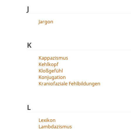
J
Jargon
K
Kappazismus
Kehlkopf
Kloßgefühl
Konjugation
Kraniofaziale Fehlbildungen
L
Lexikon
Lambdazismus