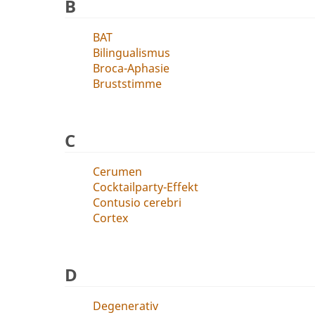
B
BAT
Bilingualismus
Broca-Aphasie
Bruststimme
C
Cerumen
Cocktailparty-Effekt
Contusio cerebri
Cortex
D
Degenerativ