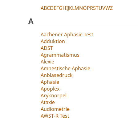
A
B
C
D
E
F
G
H
I
J
K
L
M
N
O
P
R
S
T
U
V
W
Z
A
Aachener Aphasie Test
Adduktion
ADST
Agrammatismus
Alexie
Amnestische Aphasie
Anblasedruck
Aphasie
Apoplex
Aryknorpel
Ataxie
Audiometrie
AWST-R Test