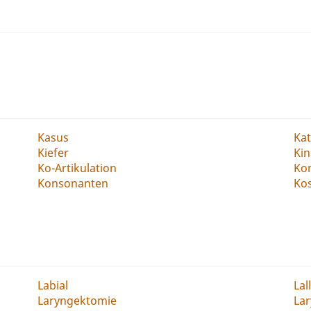
Kasus
Ka
Kiefer
Kin
Ko-Artikulation
Ko
Konsonanten
Ko
Labial
Lal
Laryngektomie
Lar