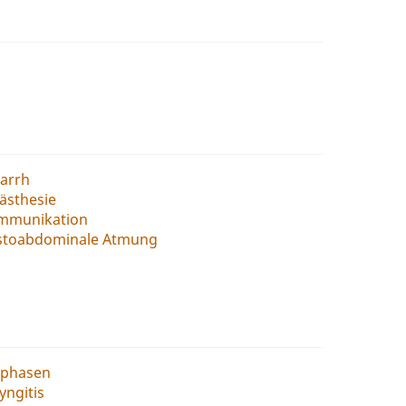
tarrh
ästhesie
mmunikation
stoabdominale Atmung
lphasen
yngitis