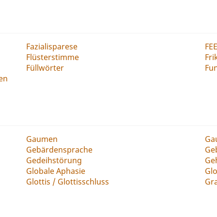
Fazialisparese
FE
Flüsterstimme
Fri
Füllwörter
Fun
gen
Gaumen
Ga
Gebärdensprache
Ge
Gedeihstörung
Ge
Globale Aphasie
Gl
Glottis / Glottisschluss
Gr