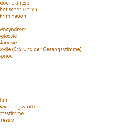
adochokinese
chotisches Hören
krimination
wnsyndrom
glossie
kinesie
sodie (Störung der Gesangsstimme)
spnoe
sion
wicklungsstottern
satzstimme
ressiv