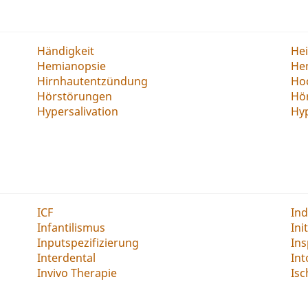
Händigkeit
Hei
Hemianopsie
He
Hirnhautentzündung
Ho
Hörstörungen
Hö
Hypersalivation
Hyp
ICF
Ind
Infantilismus
Ini
Inputspezifizierung
Ins
Interdental
Int
Invivo Therapie
Is