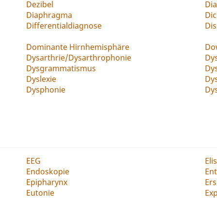
Dezibel
Di
Diaphragma
Di
Differentialdiagnose
Dis
Dominante Hirnhemisphäre
Do
Dysarthrie/Dysarthrophonie
Dys
Dysgrammatismus
Dys
Dyslexie
Dy
Dysphonie
Dy
EEG
Eli
Endoskopie
Ent
Epipharynx
Er
Eutonie
Exp