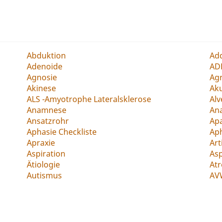
Abduktion
Ad
Adenoide
AD
Agnosie
Agr
Akinese
Ak
ALS -Amyotrophe Lateralsklerose
Alv
Anamnese
An
Ansatzrohr
Apa
Aphasie Checkliste
Ap
Apraxie
Art
Aspiration
As
Ätiologie
Atr
Autismus
AV