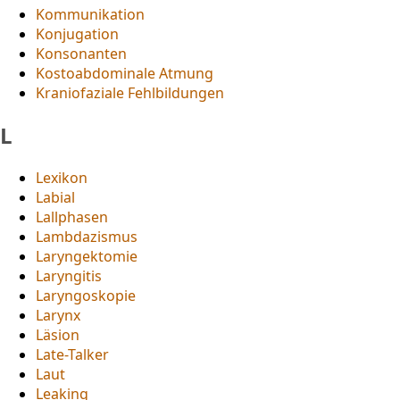
Kommunikation
Konjugation
Konsonanten
Kostoabdominale Atmung
Kraniofaziale Fehlbildungen
L
Lexikon
Labial
Lallphasen
Lambdazismus
Laryngektomie
Laryngitis
Laryngoskopie
Larynx
Läsion
Late-Talker
Laut
Leaking