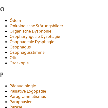
O
Ödem
Onkologische Störungsbilder
Organische Dysphonie
Oropharyngeale Dysphagie
Ösophageale Dysphagie
Ösophagus
Ösophagusstimme
Otitis
Otoskopie
P
Pädaudiologie
Palliative Logopädie
Paragrammatismus
Paraphasien
Parese