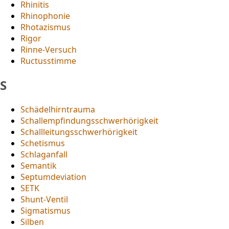
Rhinitis
Rhinophonie
Rhotazismus
Rigor
Rinne-Versuch
Ructusstimme
S
Schädelhirntrauma
Schallempfindungsschwerhörigkeit
Schallleitungsschwerhörigkeit
Schetismus
Schlaganfall
Semantik
Septumdeviation
SETK
Shunt-Ventil
Sigmatismus
Silben