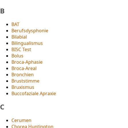
B
BAT
Berufsdysphonie
Bilabial
Bilingualismus
BISC Test
Bolus
Broca-Aphasie
Broca-Areal
Bronchien
Bruststimme
Bruxismus
Buccofaziale Apraxie
C
Cerumen
Chorea Huntington