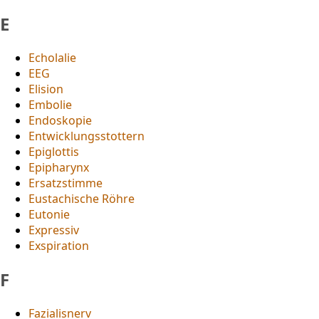
E
Echolalie
EEG
Elision
Embolie
Endoskopie
Entwicklungsstottern
Epiglottis
Epipharynx
Ersatzstimme
Eustachische Röhre
Eutonie
Expressiv
Exspiration
F
Fazialisnerv