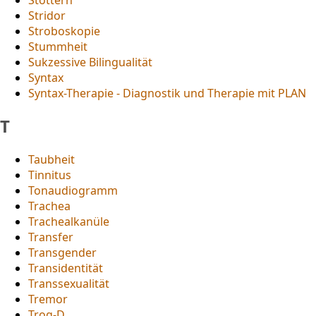
Stridor
Stroboskopie
Stummheit
Sukzessive Bilingualität
Syntax
Syntax-Therapie - Diagnostik und Therapie mit PLAN
T
Taubheit
Tinnitus
Tonaudiogramm
Trachea
Trachealkanüle
Transfer
Transgender
Transidentität
Transsexualität
Tremor
Trog-D