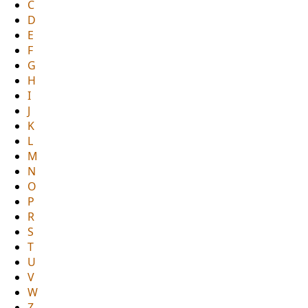
C
D
E
F
G
H
I
J
K
L
M
N
O
P
R
S
T
U
V
W
Z