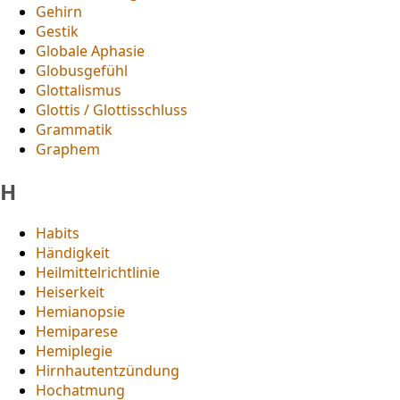
Gehirn
Gestik
Globale Aphasie
Globusgefühl
Glottalismus
Glottis / Glottisschluss
Grammatik
Graphem
H
Habits
Händigkeit
Heilmittelrichtlinie
Heiserkeit
Hemianopsie
Hemiparese
Hemiplegie
Hirnhautentzündung
Hochatmung