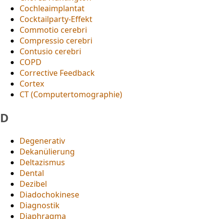
Cochleaimplantat
Cocktailparty-Effekt
Commotio cerebri
Compressio cerebri
Contusio cerebri
COPD
Corrective Feedback
Cortex
CT (Computertomographie)
D
Degenerativ
Dekanülierung
Deltazismus
Dental
Dezibel
Diadochokinese
Diagnostik
Diaphragma