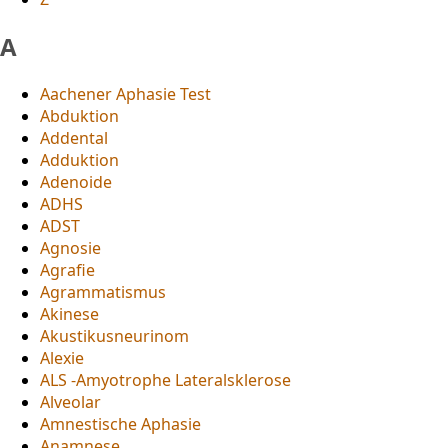
A
Aachener Aphasie Test
Abduktion
Addental
Adduktion
Adenoide
ADHS
ADST
Agnosie
Agrafie
Agrammatismus
Akinese
Akustikusneurinom
Alexie
ALS -Amyotrophe Lateralsklerose
Alveolar
Amnestische Aphasie
Anamnese