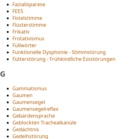
Fazialisparese
FEES
Fistelstimme
Flüsterstimme
Frikativ
Frotativismus
Füllwörter
Funktionelle Dysphonie - Stimmstörung
Fütterstörung - Frühkindliche Essstörungen
G
Gammatismus
Gaumen
Gaumensegel
Gaumensegelreflex
Gebärdensprache
Geblockten Trachealkanüle
Gedächtnis
Gedeihstörung