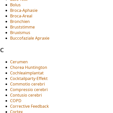
Bolus
Broca-Aphasie
Broca-Areal
Bronchien
Bruststimme
Bruxismus
Buccofaziale Apraxie
C
Cerumen
Chorea Huntington
Cochleaimplantat
Cocktailparty-Effekt
Commotio cerebri
Compressio cerebri
Contusio cerebri
COPD
Corrective Feedback
Cortex