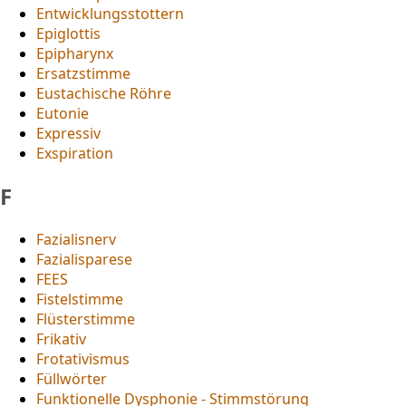
Entwicklungsstottern
Epiglottis
Epipharynx
Ersatzstimme
Eustachische Röhre
Eutonie
Expressiv
Exspiration
F
Fazialisnerv
Fazialisparese
FEES
Fistelstimme
Flüsterstimme
Frikativ
Frotativismus
Füllwörter
Funktionelle Dysphonie - Stimmstörung