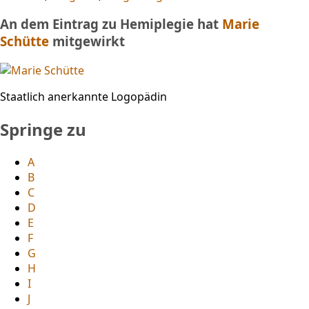
An dem Eintrag zu Hemiplegie hat
Marie
Schütte
mitgewirkt
Staatlich anerkannte Logopädin
Springe zu
A
B
C
D
E
F
G
H
I
J