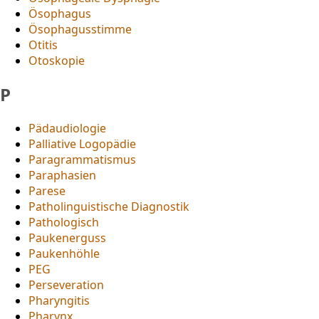
Ösophagus
Ösophagusstimme
Otitis
Otoskopie
P
Pädaudiologie
Palliative Logopädie
Paragrammatismus
Paraphasien
Parese
Patholinguistische Diagnostik
Pathologisch
Paukenerguss
Paukenhöhle
PEG
Perseveration
Pharyngitis
Pharynx