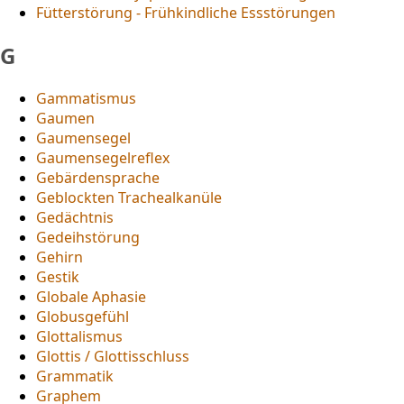
Fütterstörung - Frühkindliche Essstörungen
G
Gammatismus
Gaumen
Gaumensegel
Gaumensegelreflex
Gebärdensprache
Geblockten Trachealkanüle
Gedächtnis
Gedeihstörung
Gehirn
Gestik
Globale Aphasie
Globusgefühl
Glottalismus
Glottis / Glottisschluss
Grammatik
Graphem