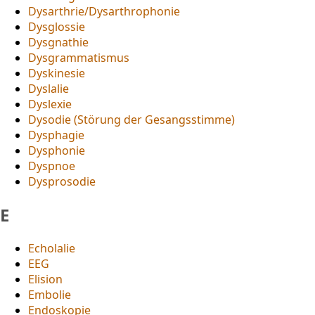
Dysarthrie/Dysarthrophonie
Dysglossie
Dysgnathie
Dysgrammatismus
Dyskinesie
Dyslalie
Dyslexie
Dysodie (Störung der Gesangsstimme)
Dysphagie
Dysphonie
Dyspnoe
Dysprosodie
E
Echolalie
EEG
Elision
Embolie
Endoskopie