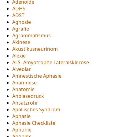
Adenoide
ADHS
ADST
Agnosie
Agrafie
Agrammatismus
Akinese
Akustikusneurinom
Alexie
ALS -Amyotrophe Lateralsklerose
Alveolar
Amnestische Aphasie
Anamnese
Anatomie
Anblasedruck
Ansatzrohr
Apallisches Syndrom
Aphasie
Aphasie Checkliste
Aphonie
Apoplex