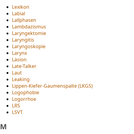
Lexikon
Labial
Lallphasen
Lambdazismus
Laryngektomie
Laryngitis
Laryngoskopie
Larynx
Läsion
Late-Talker
Laut
Leaking
Lippen-Kiefer-Gaumenspalte (LKGS)
Logophobie
Logorrhoe
LRS
LSVT
M