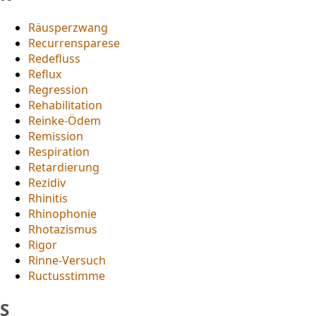
Räusperzwang
Recurrensparese
Redefluss
Reflux
Regression
Rehabilitation
Reinke-Ödem
Remission
Respiration
Retardierung
Rezidiv
Rhinitis
Rhinophonie
Rhotazismus
Rigor
Rinne-Versuch
Ructusstimme
S