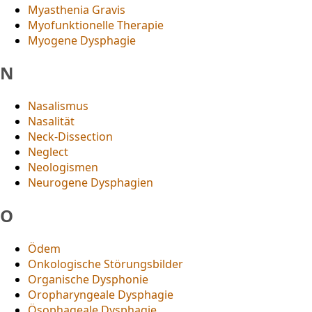
Myasthenia Gravis
Myofunktionelle Therapie
Myogene Dysphagie
N
Nasalismus
Nasalität
Neck-Dissection
Neglect
Neologismen
Neurogene Dysphagien
O
Ödem
Onkologische Störungsbilder
Organische Dysphonie
Oropharyngeale Dysphagie
Ösophageale Dysphagie