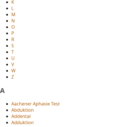
K
L
M
N
O
P
R
S
T
U
V
W
Z
A
Aachener Aphasie Test
Abduktion
Addental
Adduktion