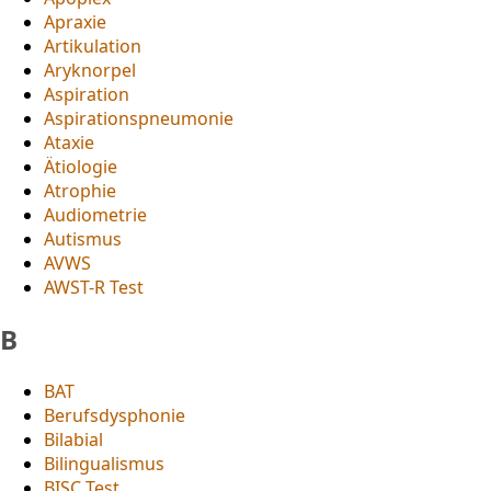
Apraxie
Artikulation
Aryknorpel
Aspiration
Aspirationspneumonie
Ataxie
Ätiologie
Atrophie
Audiometrie
Autismus
AVWS
AWST-R Test
B
BAT
Berufsdysphonie
Bilabial
Bilingualismus
BISC Test