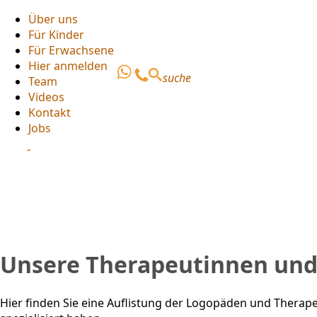
Über uns
Für Kinder
Über uns
Für Erwachsene
Für Kinder
Hier anmelden
Für Erwachsene
suche
Team
Hier anmelden
Videos
Team
Kontakt
Videos
Jobs
Kontakt
Jobs
Unsere Therapeutinnen und
Hier finden Sie eine Auflistung der Logopäden und Therape