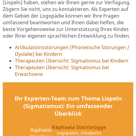
(Lispeln) haben, stehen wir Ihnen gerne zur Verfügung.
Zögern Sie nicht, uns zu kontaktieren. Als Experten auf
dem Gebiet der Logopädie können wir Ihre Fragen
umfassend beantworten und Ihnen dabei helfen, die
beste Vorgehensweise zur Unterstützung Ihres Kindes
oder Ihrer eigenen sprachlichen Entwicklung zu finden.
Arti­kulations­stör­ungen (Pho­ne­tische Stö­rungen /
Dyslalie) bei Kindern
Therapeuten Übersicht: Sigmatismus bei Kindern
Therapeuten Übersicht: Sigmatismus bei
Erwachsene
Ihr Experten-Team zum Thema Lispeln
(Sigmatismus): Ein umfassender
Überblick
Raphaela Steinbrügge
Logopädin, Inhaberin