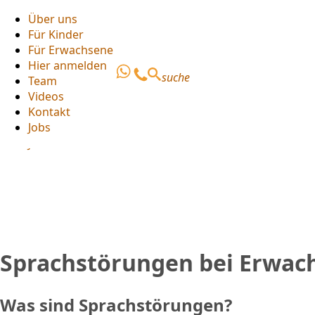
Über uns
Für Kinder
Über uns
Für Erwachsene
Für Kinder
Hier anmelden
Für Erwachsene
suche
Team
Hier anmelden
Videos
Team
Kontakt
Videos
Jobs
Kontakt
Jobs
Sprachstörungen bei Erwac
Was sind Sprachstörungen?