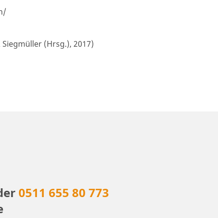
h/
Siegmüller (Hrsg.), 2017)
der
0511 655 80 773
e